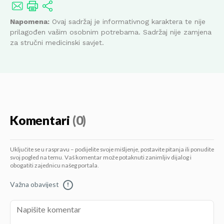
Napomena:
Ovaj sadržaj je informativnog karaktera te nije
prilagođen vašim osobnim potrebama. Sadržaj nije zamjena
za stručni medicinski savjet.
Komentari
(0)
Uključite se u raspravu – podijelite svoje mišljenje, postavite pitanja ili ponudite
svoj pogled na temu. Vaš komentar može potaknuti zanimljiv dijalog i
obogatiti zajednicu našeg portala.
Važna obavijest
!