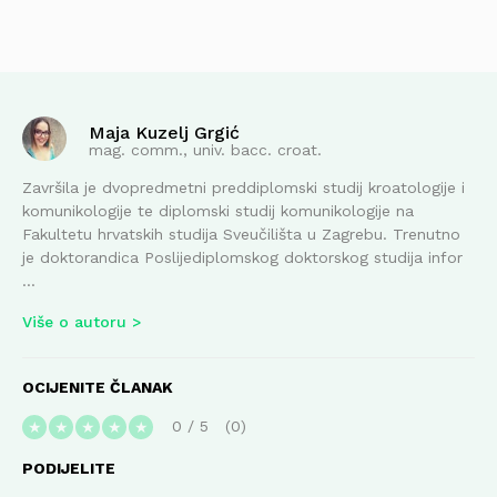
Maja Kuzelj Grgić
mag. comm., univ. bacc. croat.
Završila je dvopredmetni preddiplomski studij kroatologije i
komunikologije te diplomski studij komunikologije na
Fakultetu hrvatskih studija Sveučilišta u Zagrebu. Trenutno
je doktorandica Poslijediplomskog doktorskog studija infor
...
Više o autoru
OCIJENITE ČLANAK
0
/
5
0
★
★
★
★
★
PODIJELITE