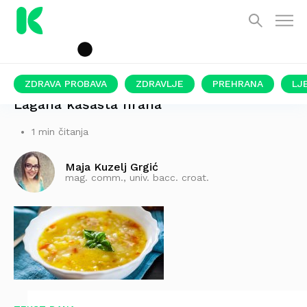
ZDRAVA PROBAVA
ZDRAVLJE
PREHRANA
LJ
Lagana kašasta hrana
1 min čitanja
Maja Kuzelj Grgić
mag. comm., univ. bacc. croat.