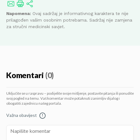
Napomena:
Ovaj sadržaj je informativnog karaktera te nije
prilagođen vašim osobnim potrebama. Sadržaj nije zamjena
za stručni medicinski savjet.
Komentari
(0)
Uključite se u raspravu – podijelite svoje mišljenje, postavite pitanja ili ponudite
svoj pogled na temu. Vaš komentar može potaknuti zanimljiv dijalog i
obogatiti zajednicu našeg portala.
Važna obavijest
!