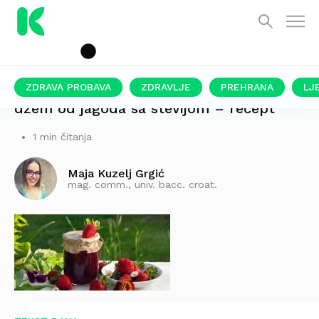
ZDRAVA PROBAVA
ZDRAVLJE
PREHRANA
LJ
džem od jagoda sa stevijom – recept
1 min čitanja
Maja Kuzelj Grgić
mag. comm., univ. bacc. croat.