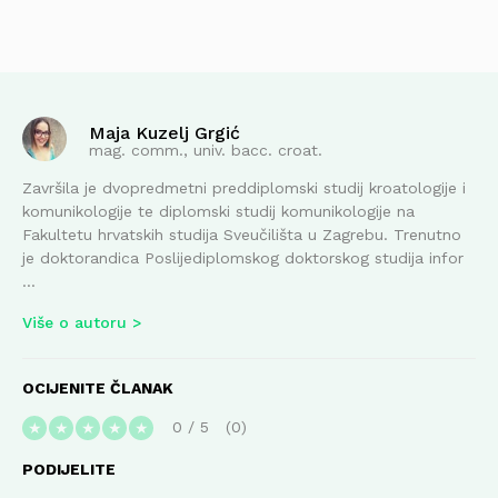
Maja Kuzelj Grgić
mag. comm., univ. bacc. croat.
Završila je dvopredmetni preddiplomski studij kroatologije i
komunikologije te diplomski studij komunikologije na
Fakultetu hrvatskih studija Sveučilišta u Zagrebu. Trenutno
je doktorandica Poslijediplomskog doktorskog studija infor
...
Više o autoru
OCIJENITE ČLANAK
0
/
5
0
★
★
★
★
★
PODIJELITE