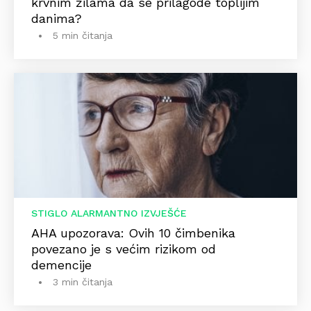
krvnim žilama da se prilagode toplijim
danima?
5 min čitanja
STIGLO ALARMANTNO IZVJEŠĆE
AHA upozorava: Ovih 10 čimbenika
povezano je s većim rizikom od
demencije
3 min čitanja