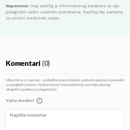
Napomena:
Ovaj sadržaj je informativnog karaktera te nije
prilagođen vašim osobnim potrebama. Sadržaj nije zamjena
za stručni medicinski savjet.
Komentari
(0)
Uključite se u raspravu – podijelite svoje mišljenje, postavite pitanja ili ponudite
svoj pogled na temu. Vaš komentar može potaknuti zanimljiv dijalog i
obogatiti zajednicu našeg portala.
Važna obavijest
!