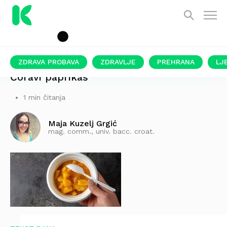
ZDRAVA PROBAVA
ZDRAVLJE
PREHRANA
LJ
Ćoravi paprikaš
1 min čitanja
Maja Kuzelj Grgić
mag. comm., univ. bacc. croat.