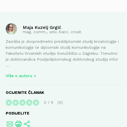
Maja Kuzelj Grgić
mag. comm., univ. bacc. croat.
Završila je dvopredmetni preddiplomski studij kroatologije i
komunikologije te diplomski studij komunikologije na
Fakultetu hrvatskih studija Sveučilišta u Zagrebu. Trenutno
je doktorandica Poslijediplomskog doktorskog studija infor
...
Više o autoru
OCIJENITE ČLANAK
0
/
5
0
★
★
★
★
★
PODIJELITE