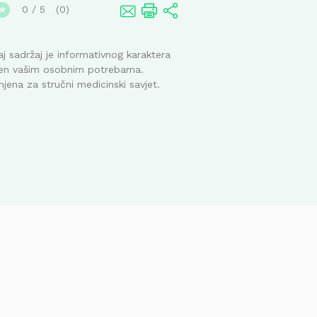
0
/
5
0
★
j sadržaj je informativnog karaktera
ođen vašim osobnim potrebama.
mjena za stručni medicinski savjet.