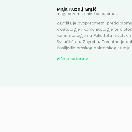
Maja Kuzelj Grgić
mag. comm., univ. bacc. croat.
Završila je dvopredmetni preddiplomsk
kroatologije i komunikologije te diplom
komunikologije na Fakultetu hrvatskih 
Sveučilišta u Zagrebu. Trenutno je do
Poslijediplomskog doktorskog studija i
Više o autoru