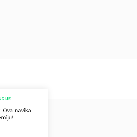
UDIJE
: Ova navika
miju!