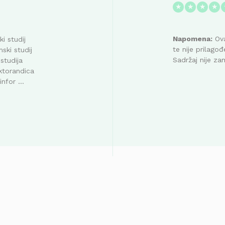
★
★
★
★
Napomena:
Ova
i studij
te nije prilag
ski studij
Sadržaj nije za
studija
ktorandica
nfor ...