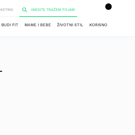
RKETING
BUDI FIT
MAME I BEBE
ŽIVOTNI STIL
KORISNO
–