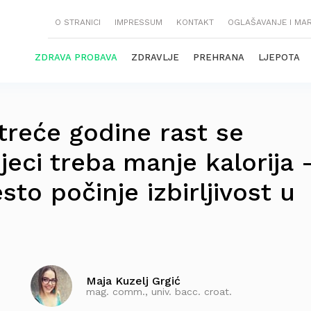
O STRANICI
IMPRESSUM
KONTAKT
OGLAŠAVANJE I MA
ZDRAVA PROBAVA
ZDRAVLJE
PREHRANA
LJEPOTA
treće godine rast se
jeci treba manje kalorija 
to počinje izbirljivost u
Maja Kuzelj Grgić
mag. comm., univ. bacc. croat.