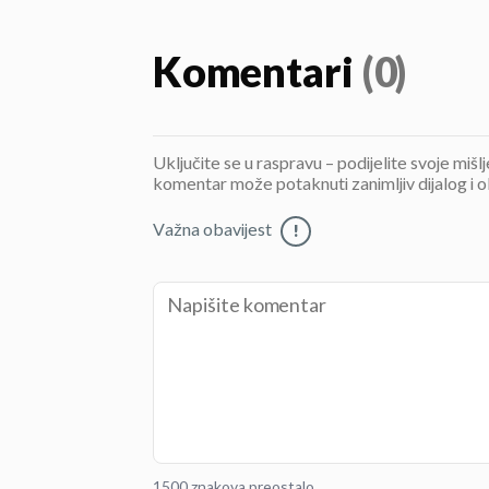
Komentari
(0)
Uključite se u raspravu – podijelite svoje mišl
komentar može potaknuti zanimljiv dijalog i o
Važna obavijest
!
1500 znakova preostalo