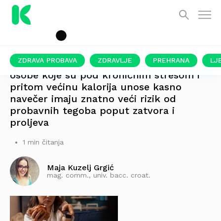
ZDRAVA PROBAVA
ZDRAVLJE
PREHRANA
LJ
osobe koje su pod kroničnim stresom i
pritom većinu kalorija unose kasno
navečer imaju znatno veći rizik od
probavnih tegoba poput zatvora i
proljeva
1 min čitanja
Maja Kuzelj Grgić
mag. comm., univ. bacc. croat.