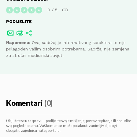
0
/
5
0
★
★
★
★
★
PODIJELITE
Napomena:
Ovaj sadržaj je informativnog karaktera te nije
prilagođen vašim osobnim potrebama. Sadržaj nije zamjena
za stručni medicinski savjet.
Komentari
(0)
Uključite se u raspravu – podijelite svoje mišljenje, postavite pitanja ili ponudite
svoj pogled na temu. Vaš komentar može potaknuti zanimljiv dijalog i
obogatiti zajednicu našeg portala.