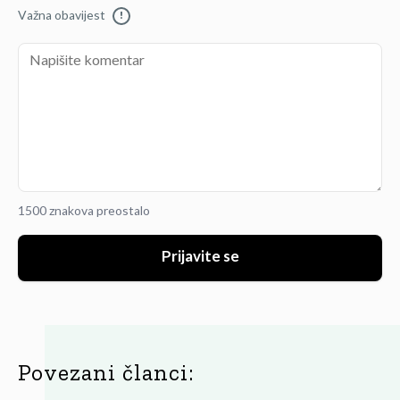
Važna obavijest
!
1500 znakova preostalo
Prijavite se
Povezani članci: