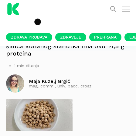
ZDRAVA PROBAVA
ZDRAVLJE
PREHRANA
LJ
šalica kuhanog slanutka ima oko 14,5 g
proteina
1 min čitanja
Maja Kuzelj Grgić
mag. comm., univ. bacc. croat.