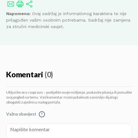
Napomena:
Ovaj sadržaj je informativnog karaktera te nije
prilagođen vašim osobnim potrebama. Sadržaj nije zamjena
za stručni medicinski savjet.
Komentari
(0)
Uključite se u raspravu – podijelite svoje mišljenje, postavite pitanja ili ponudite
svoj pogled na temu. Vaš komentar može potaknuti zanimljiv dijalog i
obogatiti zajednicu našeg portala.
Važna obavijest
!