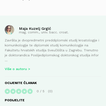
Maja Kuzelj Grgić
mag. comm., univ. bacc. croat.
Završila je dvopredmetni preddiplomski studij kroatologije i
komunikologije te diplomski studij komunikologije na
Fakultetu hrvatskih studija Sveučilišta u Zagrebu. Trenutno
je doktorandica Poslijediplomskog doktorskog studija infor
...
Više o autoru
OCIJENITE ČLANAK
0
/
5
0
★
★
★
★
★
PODIJELITE