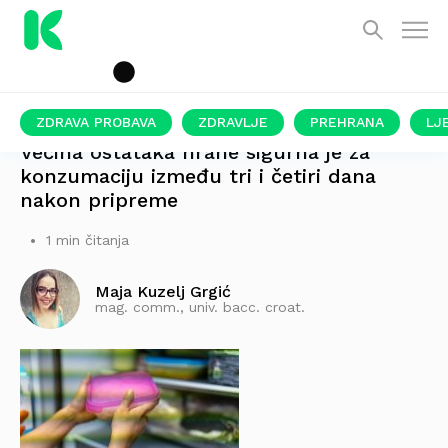
ZDRAVA PROBAVA
ZDRAVLJE
PREHRANA
LJ
Većina ostataka hrane sigurna je za
konzumaciju između tri i četiri dana
nakon pripreme
1 min čitanja
Maja Kuzelj Grgić
mag. comm., univ. bacc. croat.