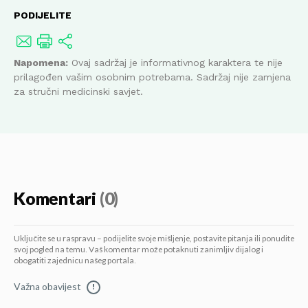
PODIJELITE
Napomena:
Ovaj sadržaj je informativnog karaktera te nije
prilagođen vašim osobnim potrebama. Sadržaj nije zamjena
za stručni medicinski savjet.
Komentari
(0)
Uključite se u raspravu – podijelite svoje mišljenje, postavite pitanja ili ponudite
svoj pogled na temu. Vaš komentar može potaknuti zanimljiv dijalog i
obogatiti zajednicu našeg portala.
Važna obavijest
!