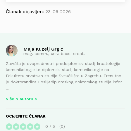
Članak objavljen:
23-06-2026
Maja Kuzelj Grgić
mag. comm., univ. bacc. croat.
Završila je dvopredmetni preddiplomski studij kroatologije i
komunikologije te diplomski studij komunikologije na
Fakultetu hrvatskih studija Sveučilišta u Zagrebu. Trenutno
je doktorandica Poslijediplomskog doktorskog studija infor
...
Više o autoru
OCIJENITE ČLANAK
0
/
5
0
★
★
★
★
★