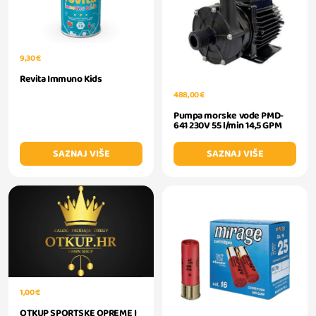
9,30 €
Revita Immuno Kids
488,00 €
Pumpa morske vode PMD-
641 230V 55 l/min 14,5 GPM
SAZNAJ VIŠE
SAZNAJ VIŠE
1,00 €
OTKUP SPORTSKE OPREME I