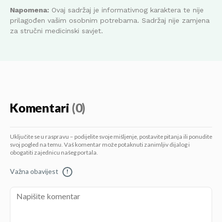
Napomena:
Ovaj sadržaj je informativnog karaktera te nije
prilagođen vašim osobnim potrebama. Sadržaj nije zamjena
za stručni medicinski savjet.
Komentari
(0)
Uključite se u raspravu – podijelite svoje mišljenje, postavite pitanja ili ponudite
svoj pogled na temu. Vaš komentar može potaknuti zanimljiv dijalog i
obogatiti zajednicu našeg portala.
Važna obavijest
!