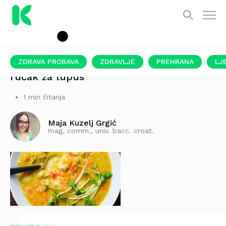
ZDRAVA PROBAVA
ZDRAVLJE
PREHRANA
LJ
ručak za lupus
1 min čitanja
Maja Kuzelj Grgić
mag. comm., univ. bacc. croat.