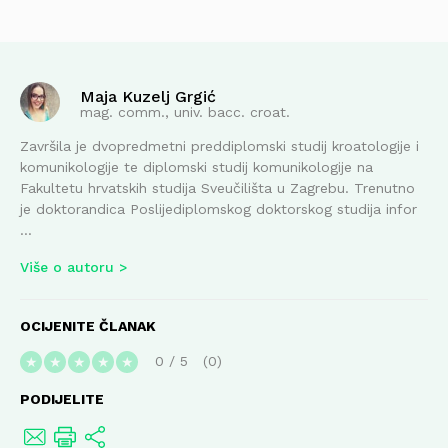
Maja Kuzelj Grgić
mag. comm., univ. bacc. croat.
Završila je dvopredmetni preddiplomski studij kroatologije i
komunikologije te diplomski studij komunikologije na
Fakultetu hrvatskih studija Sveučilišta u Zagrebu. Trenutno
je doktorandica Poslijediplomskog doktorskog studija infor
...
Više o autoru
OCIJENITE ČLANAK
0
/
5
0
★
★
★
★
★
PODIJELITE