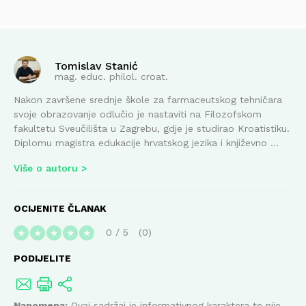
Tomislav Stanić
mag. educ. philol. croat.
Nakon završene srednje škole za farmaceutskog tehničara
svoje obrazovanje odlučio je nastaviti na Filozofskom
fakultetu Sveučilišta u Zagrebu, gdje je studirao Kroatistiku.
Diplomu magistra edukacije hrvatskog jezika i književno ...
Više o autoru
OCIJENITE ČLANAK
0
/
5
0
★
★
★
★
★
PODIJELITE
Napomena:
Ovaj sadržaj je informativnog karaktera te nije