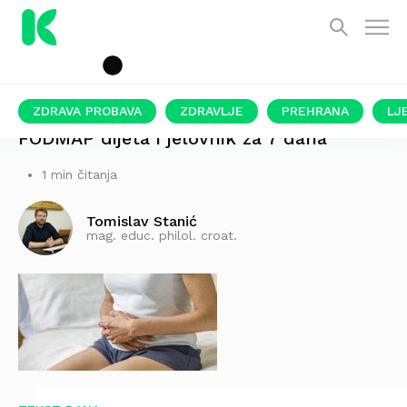
ZDRAVA PROBAVA
ZDRAVLJE
PREHRANA
LJ
FODMAP dijeta i jelovnik za 7 dana
1 min čitanja
Tomislav Stanić
mag. educ. philol. croat.