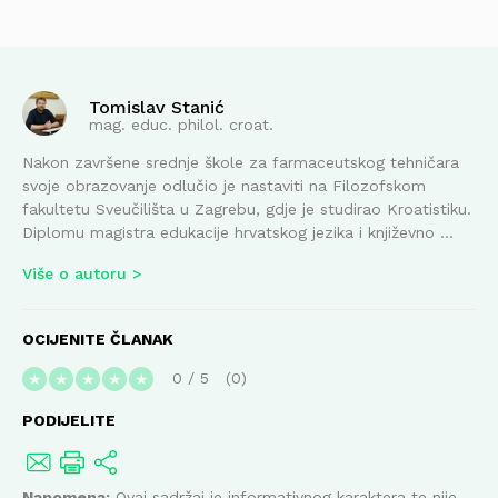
Tomislav Stanić
mag. educ. philol. croat.
Nakon završene srednje škole za farmaceutskog tehničara
svoje obrazovanje odlučio je nastaviti na Filozofskom
fakultetu Sveučilišta u Zagrebu, gdje je studirao Kroatistiku.
Diplomu magistra edukacije hrvatskog jezika i književno ...
Više o autoru
OCIJENITE ČLANAK
0
/
5
0
★
★
★
★
★
PODIJELITE
Napomena:
Ovaj sadržaj je informativnog karaktera te nije