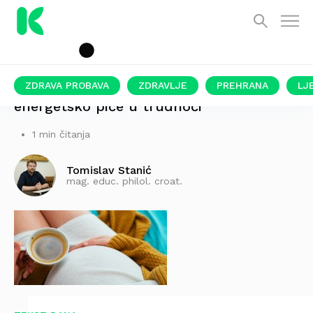
ZDRAVA PROBAVA
ZDRAVLJE
PREHRANA
LJ
energetsko piće u trudnoći
1 min čitanja
Tomislav Stanić
mag. educ. philol. croat.