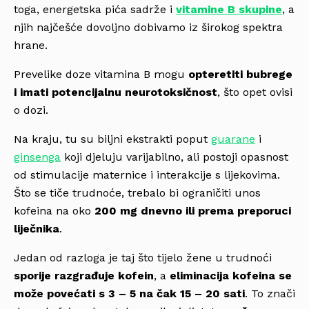
toga, energetska pića sadrže i
vitamine B skupine
, a
njih najčešće dovoljno dobivamo iz širokog spektra
hrane.
Prevelike doze vitamina B mogu
opteretiti bubrege
i imati potencijalnu neurotoksičnost
, što opet ovisi
o dozi.
Na kraju, tu su biljni ekstrakti poput
guarane
i
ginsenga
koji djeluju varijabilno, ali postoji opasnost
od stimulacije maternice i interakcije s lijekovima.
Što se tiče trudnoće, trebalo bi ograničiti unos
kofeina na oko
200 mg dnevno ili prema preporuci
liječnika
.
Jedan od razloga je taj što tijelo žene u trudnoći
sporije razgrađuje kofein
, a
eliminacija kofeina se
može povećati s 3 – 5 na čak 15 –
20 sati
. To znači