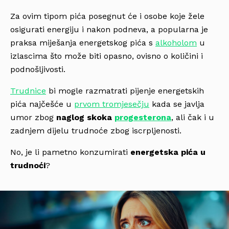
Za ovim tipom pića posegnut će i osobe koje žele
osigurati energiju i nakon podneva, a popularna je
praksa miješanja energetskog pića s
alkoholom
u
izlascima što može biti opasno, ovisno o količini i
podnošljivosti.
Trudnice
bi mogle razmatrati pijenje energetskih
pića najčešće u
prvom tromjesečju
kada se javlja
umor zbog
naglog skoka
progesterona
, ali čak i u
zadnjem dijelu trudnoće zbog iscrpljenosti.
No, je li pametno konzumirati
energetska pića u
trudnoći
?