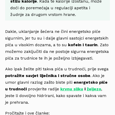
stižu kalorije
. Kada te kalorije izostanu, može
doći do poremećaja u regulaciji apetita i
žudnje za drugom vrstom hrane.
Dakle, uklanjanje šećera ne čini energetsko piće
sigurnim, jer tu su i dalje glavni sastojci energetskih
pića u visokim dozama, a to su
kofein i taurin
. Zato
možemo zaključiti da ne postoje sigurna energetska
pića za trudnice te ih je poželjno izbjegavati.
Ako ipak želite piti takva pića u trudnoći, prije svega
potražite savjet liječnika i stručne osobe
. Ako je
umor glavni razlog zašto biste pili
energetsko piće
u trudnoći
provjerite radije
krvnu sliku
i
željezo
,
jeste li dovoljno hidrirani, kako spavate i kakva vam
je prehrana.
Pročitajte i ove članke: