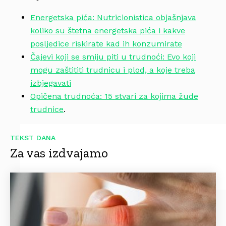
Energetska pića: Nutricionistica objašnjava
koliko su štetna energetska pića i kakve
posljedice riskirate kad ih konzumirate
Čajevi koji se smiju piti u trudnoći: Evo koji
mogu zaštititi trudnicu i plod, a koje treba
izbjegavati
Opičena trudnoća: 15 stvari za kojima žude
trudnice
.
TEKST DANA
Za vas izdvajamo