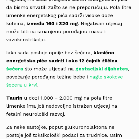
da bismo shvatili zašto se ne preporučuju. Pola litre
limenke energetskog pića sadrži visoke doze
kofeina,
između 160 i 320 mg
. Negativan utjecaj
može biti na smanjenu porođajnu masu i
vazokonstrikciju.
Iako sada postaje opcije bez šećera,
klasično
energetsko piće sadrži i oko 12 čajnih žličica
šećera
što može utjecati na
gestacijski dijabetes
,
povećanje porođajne težine bebe i
nagle skokove
šećera u krvi
.
Taurin
u dozi 1.000 – 2.000 mg na pola litre
limenke ima još nedovoljno istražen utjecaj na
fetalni neurološki razvoj.
Za neke sastojke, poput glukuronolaktona ne
postoje još toksikološki podaci za trudnice. Osim