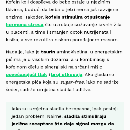
Kofein koji dospijeva do bebe ostaje u njezinim
tkivima, budući da beba u jetri nema još razvijene
enzime. Također,
kofein stimulira otpuštanje
hormona stresa
što uzrokuje sužavanje krvnih žila
u placenti, a time i smanjen dotok nutrijenata i
kisika, a sve rezultira niskom porođajnom masom.
Nadalje, iako je
taurin
aminokiselina, u energetskim
pićima je u visokim dozama, a u kombinaciji s
kofeinom djeluje sinergijski na srčani mišić
povećavajući tlak
i
broj otkucaja
. Ako gledamo
energetska pića koja su
sugar-free,
iako ne sadrže
šećer, sadrže umjetna sladila i aditive.
Iako su umjetna sladila bezopasna, ipak postoji
jedan problem. Naime,
sladila stimuliraju
jezične receptore što daje signal mozgu da