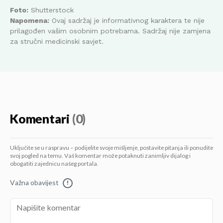
Foto:
Shutterstock
Napomena:
Ovaj sadržaj je informativnog karaktera te nije
prilagođen vašim osobnim potrebama. Sadržaj nije zamjena
za stručni medicinski savjet.
Komentari
(0)
Uključite se u raspravu – podijelite svoje mišljenje, postavite pitanja ili ponudite
svoj pogled na temu. Vaš komentar može potaknuti zanimljiv dijalog i
obogatiti zajednicu našeg portala.
Važna obavijest
!