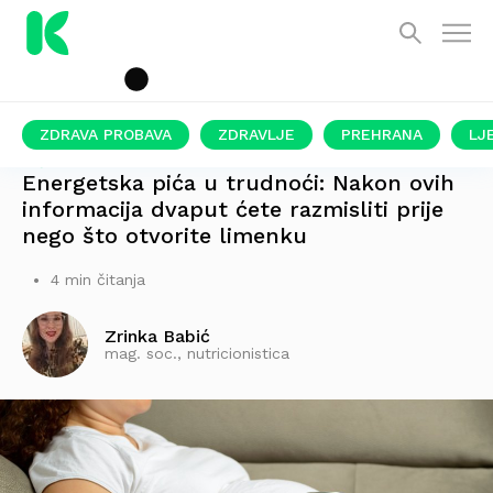
ZDRAVA PROBAVA
ZDRAVLJE
PREHRANA
LJ
PIŠE NUTRICIONISTICA
Energetska pića u trudnoći: Nakon ovih
informacija dvaput ćete razmisliti prije
nego što otvorite limenku
4 min čitanja
Zrinka Babić
mag. soc., nutricionistica