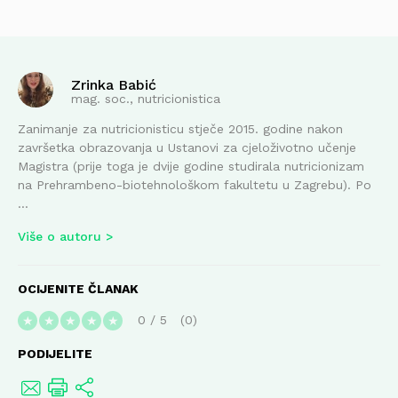
Zrinka Babić
mag. soc., nutricionistica
Zanimanje za nutricionisticu stječe 2015. godine nakon
završetka obrazovanja u Ustanovi za cjeloživotno učenje
Magistra (prije toga je dvije godine studirala nutricionizam
na Prehrambeno-biotehnološkom fakultetu u Zagrebu). Po
...
Više o autoru
OCIJENITE ČLANAK
0
/
5
0
★
★
★
★
★
PODIJELITE