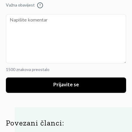
Važna obavijest
!
1500 znakova preostalo
Prijavite se
Povezani članci: