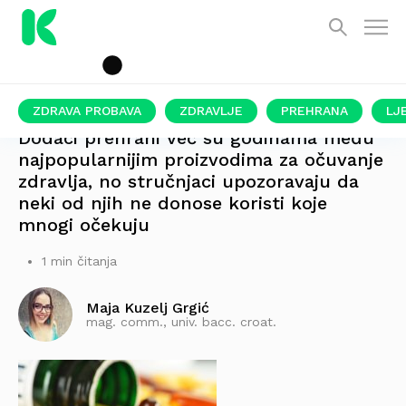
ZDRAVA PROBAVA
ZDRAVLJE
PREHRANA
LJ
Dodaci prehrani već su godinama među
najpopularnijim proizvodima za očuvanje
zdravlja, no stručnjaci upozoravaju da
neki od njih ne donose koristi koje
mnogi očekuju
1 min čitanja
Maja Kuzelj Grgić
mag. comm., univ. bacc. croat.