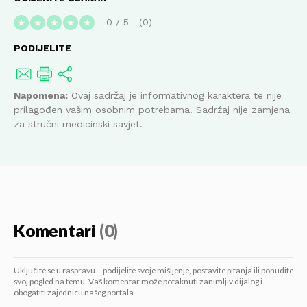
0
/
5
0
★
★
★
★
★
PODIJELITE
Napomena:
Ovaj sadržaj je informativnog karaktera te nije
prilagođen vašim osobnim potrebama. Sadržaj nije zamjena
za stručni medicinski savjet.
Komentari
(0)
Uključite se u raspravu – podijelite svoje mišljenje, postavite pitanja ili ponudite
svoj pogled na temu. Vaš komentar može potaknuti zanimljiv dijalog i
obogatiti zajednicu našeg portala.