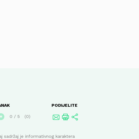
ANAK
PODIJELITE
0
/
5
0
★
j sadržaj je informativnog karaktera