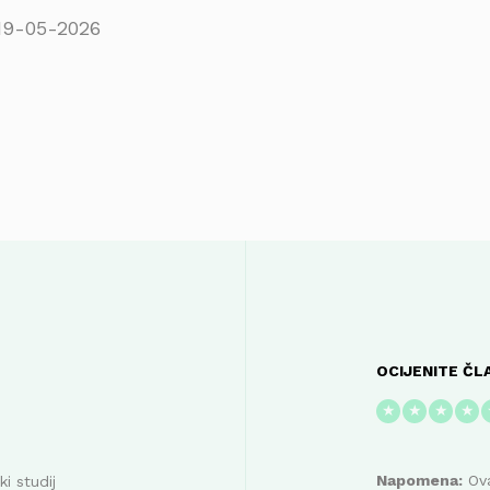
19-05-2026
OCIJENITE ČL
★
★
★
★
Napomena:
Ova
i studij