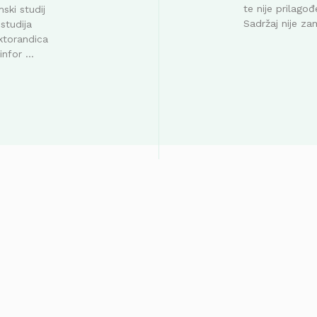
te nije prilag
ski studij
Sadržaj nije za
studija
ktorandica
nfor ...