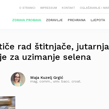
O STRANICI
IMPRESSUM
KONTAKT
OGLAŠAVANJE I MA
ZDRAVA PROBAVA
ZDRAVLJE
PREHRANA
LJEPOTA
iče rad štitnjače, jutarnja
 je za uzimanje selena
Maja Kuzelj Grgić
mag. comm., univ. bacc. croat.