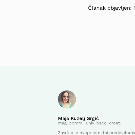
Članak objavljen:
Maja Kuzelj Grgić
mag. comm., univ. bacc. croat.
Završila je dvopredmetni preddiplomsk