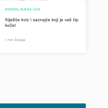
,
KVIZOVI
NJEGA LICA
Riješite kviz i saznajte koji je vaš tip
kože!
1 min čitanja