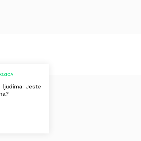
KOZICA
m ljudima: Jeste
ama?