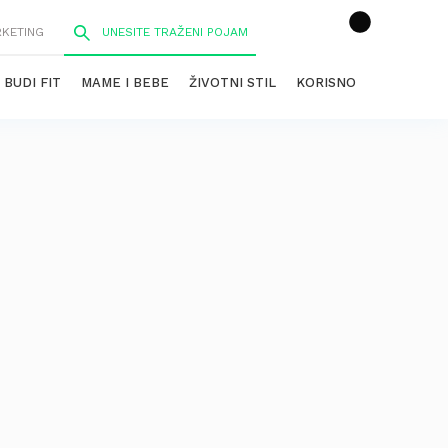
RKETING
BUDI FIT
MAME I BEBE
ŽIVOTNI STIL
KORISNO