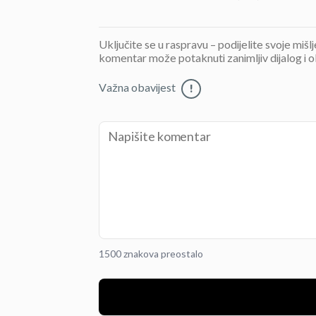
Uključite se u raspravu – podijelite svoje mišl
komentar može potaknuti zanimljiv dijalog i o
Važna obavijest
!
1500 znakova preostalo