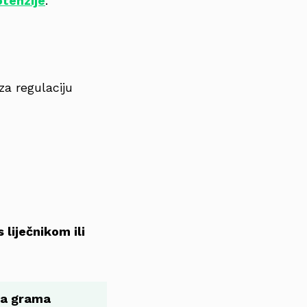
otenzije
.
za regulaciju
 liječnikom ili
va grama