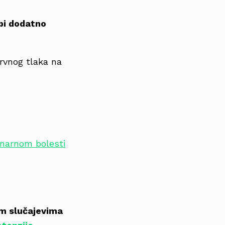
bi dodatno
rvnog tlaka na
narnom bolesti
m slučajevima