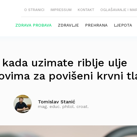
O STRANICI
IMPRESSUM
KONTAKT
OGLAŠAVANJE I MA
ZDRAVA PROBAVA
ZDRAVLJE
PREHRANA
LJEPOTA
kada uzimate riblje ulje
kovima za povišeni krvni t
Tomislav Stanić
mag. educ. philol. croat.