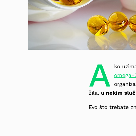
A
ko uzim
omega-3
organiz
žila,
u nekim sluč
Evo što trebate zn