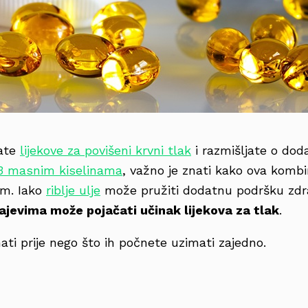
ate
lijekove za povišeni krvni tlak
i razmišljate o dod
 masnim kiselinama
, važno je znati kako ova kombi
am. Iako
riblje ulje
može pružiti dodatnu podršku zdrav
ajevima može pojačati učinak lijekova za tlak
.
ati prije nego što ih počnete uzimati zajedno.