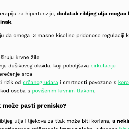
rapiju za hipertenziju,
dodatak ribljeg ulja mogao 
činak
.
ju da omega-3 masne kiseline pridonose regulaciji k
širuju krvne žile
nje dušikovog oksida, koji poboljšava
cirkulaciju
erećenje srca
 rizik od
srčanog udara
i smrtnosti povezane s
koro
o kod osoba s
povišenim krvnim tlakom
.
k može pasti prenisko?
bljeg ulja i lijekova za tlak može biti korisna,
u neki