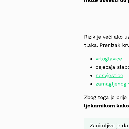
može dovesti do 
Rizik je veći ako 
tlaka. Prenizak k
vrtoglavice
osjećaja slab
nesvjestice
zamagljenog 
Zbog toga je prij
ljekarnikom kako 
Zanimljivo je da