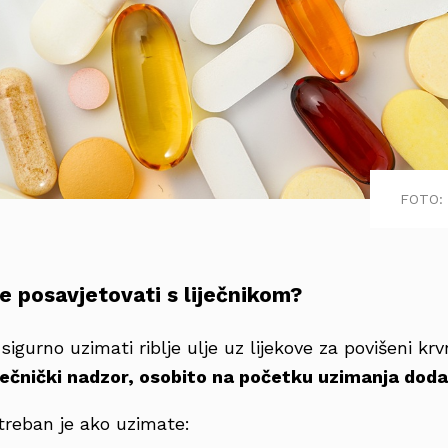
FOTO: 
e posavjetovati s liječnikom?
igurno uzimati riblje ulje uz lijekove za povišeni krv
iječnički nadzor, osobito na početku uzimanja dod
reban je ako uzimate: