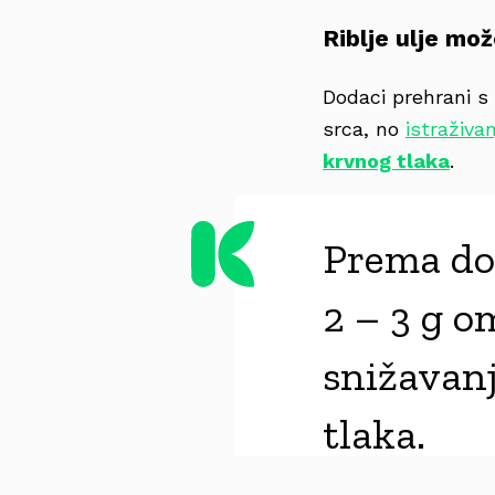
Riblje ulje mož
Dodaci prehrani s 
srca, no
istraživan
krvnog tlaka
.
Prema do
2 – 3 g o
snižavanj
tlaka.