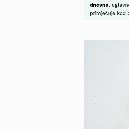
dnevno
, uglav
primjećuje kod 