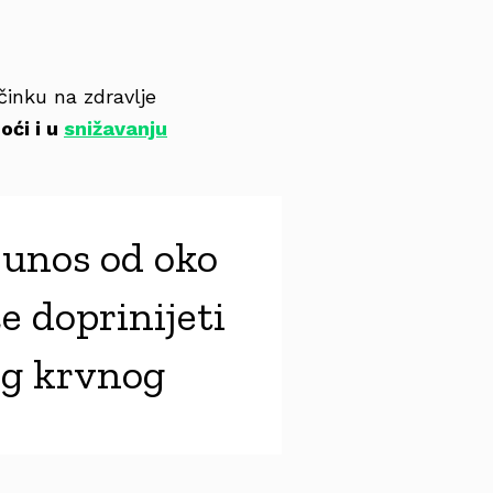
činku na zdravlje
ći i u
snižavanju
unos od oko
e doprinijeti
kog krvnog