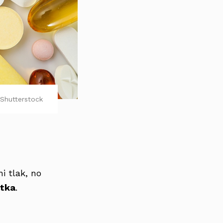
Shutterstock
ni tlak, no
atka
.