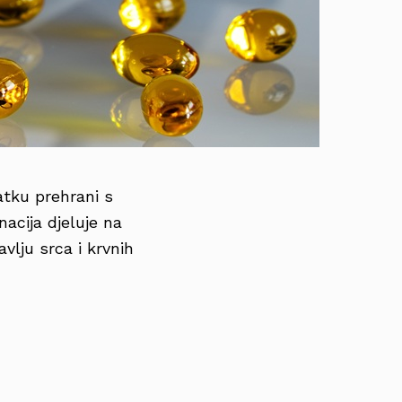
atku prehrani s
nacija djeluje na
lju srca i krvnih