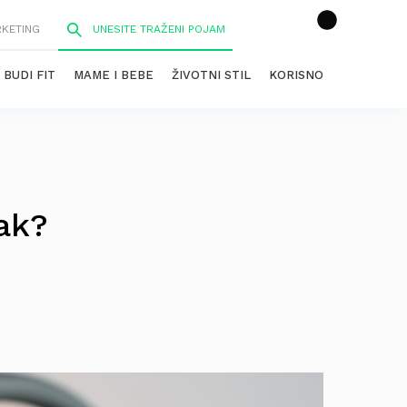
RKETING
BUDI FIT
MAME I BEBE
ŽIVOTNI STIL
KORISNO
lak?