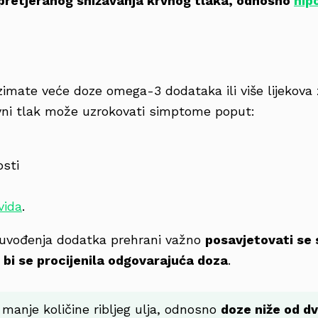
pretjeranog snižavanja krvnog tlaka, odnosno
hip
uzimate veće doze omega-3 dodataka ili više lijekova 
rvni tlak može uzrokovati simptome poput:
osti
vida
.
e uvođenja dodatka prehrani važno
posavjetovati se s
bi se procijenila odgovarajuća doza
.
 manje količine ribljeg ulja, odnosno
doze niže od d