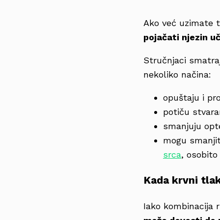
Ako već uzimate te
pojačati njezin u
Stručnjaci smatra
nekoliko načina:
opuštaju i pro
potiču stvara
smanjuju opt
mogu smanjiti
srca
, osobit
Kada krvni tla
Iako kombinacija ri