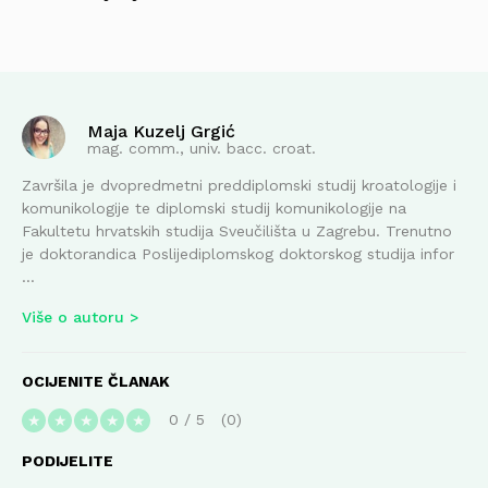
Maja Kuzelj Grgić
mag. comm., univ. bacc. croat.
Završila je dvopredmetni preddiplomski studij kroatologije i
komunikologije te diplomski studij komunikologije na
Fakultetu hrvatskih studija Sveučilišta u Zagrebu. Trenutno
je doktorandica Poslijediplomskog doktorskog studija infor
...
Više o autoru
OCIJENITE ČLANAK
0
/
5
0
★
★
★
★
★
PODIJELITE