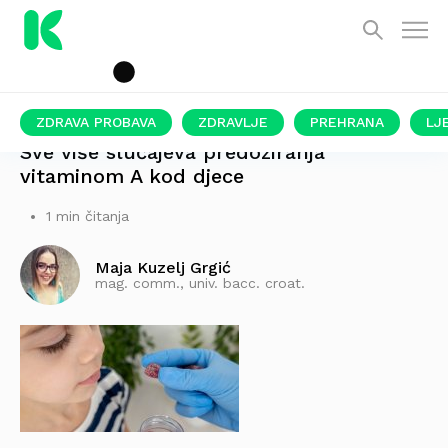
ZDRAVA PROBAVA
ZDRAVLJE
PREHRANA
LJ
Sve više slučajeva predoziranja
vitaminom A kod djece
1 min čitanja
Maja Kuzelj Grgić
mag. comm., univ. bacc. croat.