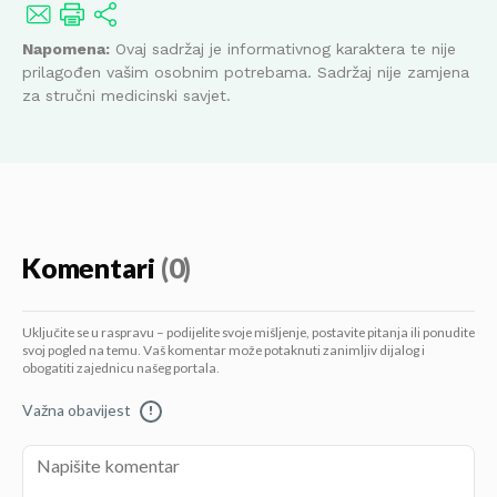
Napomena:
Ovaj sadržaj je informativnog karaktera te nije
prilagođen vašim osobnim potrebama. Sadržaj nije zamjena
za stručni medicinski savjet.
Komentari
(0)
Uključite se u raspravu – podijelite svoje mišljenje, postavite pitanja ili ponudite
svoj pogled na temu. Vaš komentar može potaknuti zanimljiv dijalog i
obogatiti zajednicu našeg portala.
Važna obavijest
!