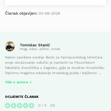
Članak objavljen:
03-06-2026
Tomislav Stanić
mag. educ. philol. croat.
Nakon završene srednje škole za farmaceutskog tehničara
svoje obrazovanje odlučio je nastaviti na Filozofskom
fakultetu Sveučilišta u Zagrebu, gdje je studirao Kroatistiku.
Diplomu magistra edukacije hrvatskog jezika i književno ...
Više o autoru
OCIJENITE ČLANAK
0
/
5
0
★
★
★
★
★