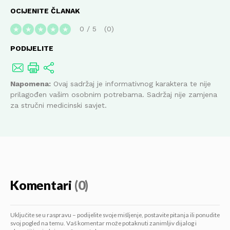
OCIJENITE ČLANAK
0
/
5
0
★
★
★
★
★
PODIJELITE
Napomena:
Ovaj sadržaj je informativnog karaktera te nije
prilagođen vašim osobnim potrebama. Sadržaj nije zamjena
za stručni medicinski savjet.
Komentari
(0)
Uključite se u raspravu – podijelite svoje mišljenje, postavite pitanja ili ponudite
svoj pogled na temu. Vaš komentar može potaknuti zanimljiv dijalog i