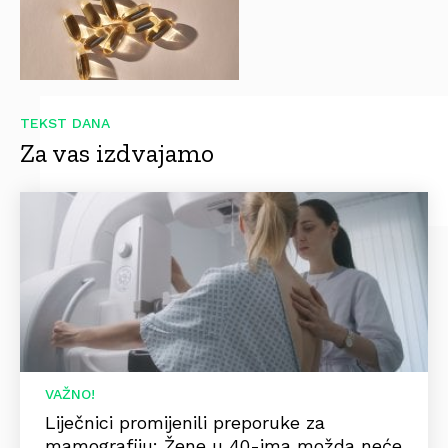
TEKST DANA
Za vas izdvajamo
VAŽNO!
Liječnici promijenili preporuke za
mamografiju: Žene u 40-ima možda neće