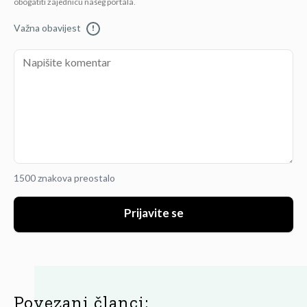
obogatiti zajednicu našeg portala.
Važna obavijest
!
1500 znakova preostalo
Prijavite se
Povezani članci: