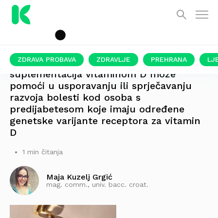
ZDRAVA PROBAVA
ZDRAVLJE
PREHRANA
LJ
suplementacija vitaminom D može
pomoći u usporavanju ili sprječavanju
razvoja bolesti kod osoba s
predijabetesom koje imaju određene
genetske varijante receptora za vitamin
D
1 min čitanja
Maja Kuzelj Grgić
mag. comm., univ. bacc. croat.