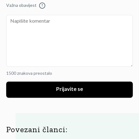
Važna obavijest
!
1500 znakova preostalo
Prijavite se
Povezani članci: