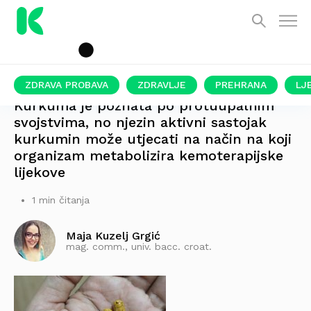
ZDRAVA PROBAVA
ZDRAVLJE
PREHRANA
LJ
Kurkuma je poznata po protuupalnim
svojstvima, no njezin aktivni sastojak
kurkumin može utjecati na način na koji
organizam metabolizira kemoterapijske
lijekove
1 min čitanja
Maja Kuzelj Grgić
mag. comm., univ. bacc. croat.