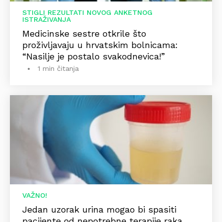
STIGLI REZULTATI NOVOG ANKETNOG
ISTRAŽIVANJA
Medicinske sestre otkrile što
proživljavaju u hrvatskim bolnicama:
“Nasilje je postalo svakodnevica!”
1 min čitanja
VAŽNO!
Jedan uzorak urina mogao bi spasiti
pacijente od nepotrebne terapije raka