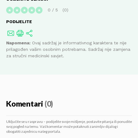
0
/
5
0
★
★
★
★
★
PODIJELITE
Napomena:
Ovaj sadržaj je informativnog karaktera te nije
prilagođen vašim osobnim potrebama. Sadržaj nije zamjena
za stručni medicinski savjet.
Komentari
(0)
Uključite se u raspravu – podijelite svoje mišljenje, postavite pitanja ili ponudite
svoj pogled na temu. Vaš komentar može potaknuti zanimljiv dijalog i
obogatiti zajednicu našeg portala.