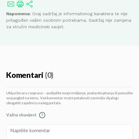
Napomena:
Ovaj sadržaj je informativnog karaktera te nije
prilagođen vašim osobnim potrebama. Sadržaj nije zamjena
za stručni medicinski savjet.
Komentari
(0)
Uključite se u raspravu – podijelite svoje mišljenje, postavite pitanja ili ponudite
svoj pogled na temu. Vaš komentar može potaknuti zanimljiv dijalog i
obogatiti zajednicu našeg portala.
Važna obavijest
!