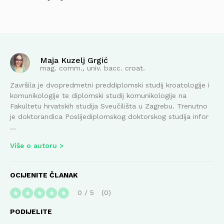
Maja Kuzelj Grgić
mag. comm., univ. bacc. croat.
Završila je dvopredmetni preddiplomski studij kroatologije i
komunikologije te diplomski studij komunikologije na
Fakultetu hrvatskih studija Sveučilišta u Zagrebu. Trenutno
je doktorandica Poslijediplomskog doktorskog studija infor
...
Više o autoru
OCIJENITE ČLANAK
0
/
5
0
★
★
★
★
★
PODIJELITE