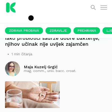
ZDRAVA PROBAVA
ZDRAVLJE
PREHRANA
LJ
Iako probiotici sadrže dobre bakterije,
njihov učinak nije uvijek zajamčen
1 min čitanja
Maja Kuzelj Grgić
mag. comm., univ. bacc. croat.