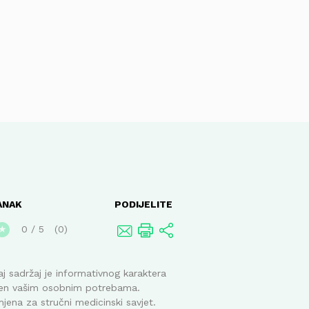
ANAK
PODIJELITE
0
/
5
0
★
j sadržaj je informativnog karaktera
ođen vašim osobnim potrebama.
mjena za stručni medicinski savjet.