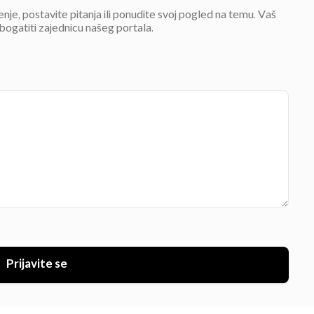
jenje, postavite pitanja ili ponudite svoj pogled na temu. Vaš
bogatiti zajednicu našeg portala.
Prijavite se