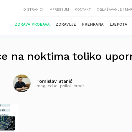
O STRANICI
IMPRESSUM
KONTAKT
OGLAŠAVANJE I MA
ZDRAVA PROBAVA
ZDRAVLJE
PREHRANA
LJEPOTA
ice na noktima toliko upor
Tomislav Stanić
mag. educ. philol. croat.