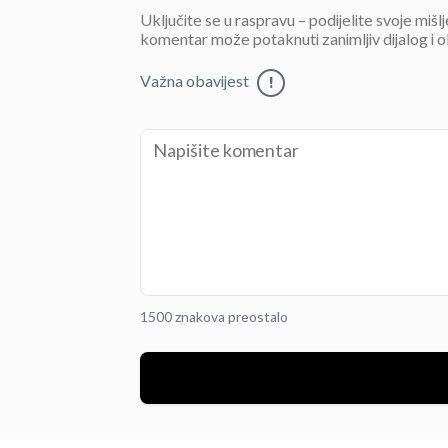
Uključite se u raspravu – podijelite svoje mišl
komentar može potaknuti zanimljiv dijalog i o
Važna obavijest
!
1500 znakova preostalo