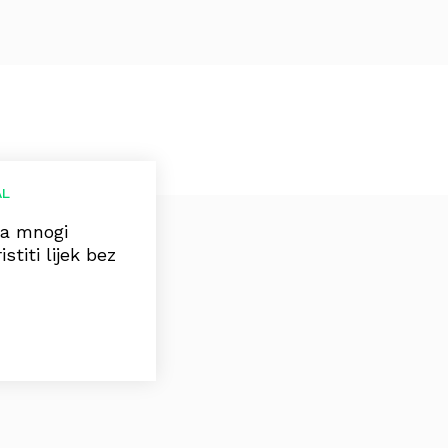
AL
ca mnogi
stiti lijek bez