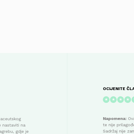
OCIJENITE ČL
★
★
★
★
Napomena:
Ova
maceutskog
te nije prilag
 nastaviti na
Sadržaj nije za
agrebu, gdje je