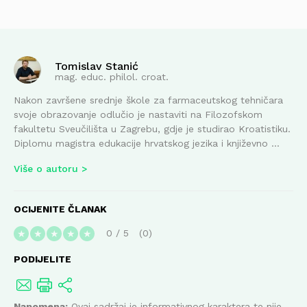
Tomislav Stanić
mag. educ. philol. croat.
Nakon završene srednje škole za farmaceutskog tehničara
svoje obrazovanje odlučio je nastaviti na Filozofskom
fakultetu Sveučilišta u Zagrebu, gdje je studirao Kroatistiku.
Diplomu magistra edukacije hrvatskog jezika i književno ...
Više o autoru
OCIJENITE ČLANAK
0
/
5
0
★
★
★
★
★
PODIJELITE
Napomena:
Ovaj sadržaj je informativnog karaktera te nije