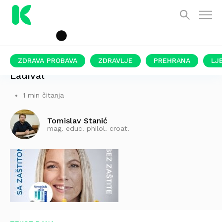
ZDRAVA PROBAVA
ZDRAVLJE
PREHRANA
LJ
Ladival
1 min čitanja
Tomislav Stanić
mag. educ. philol. croat.