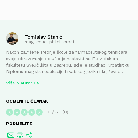
Tomislav Stanić
mag. educ. philol. croat.
Nakon završene srednje škole za farmaceutskog tehničara
svoje obrazovanje odlučio je nastaviti na Filozofskom
fakultetu Sveučilišta u Zagrebu, gdje je studirao Kroatistiku.
Diplomu magistra edukacije hrvatskog jezika i književno ...
Više o autoru
OCIJENITE ČLANAK
0
/
5
0
★
★
★
★
★
PODIJELITE