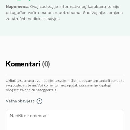
Napomena:
Ovaj sadržaj je informativnog karaktera te nije
prilagođen vašim osobnim potrebama. Sadržaj nije zamjena
za stručni medicinski savjet.
Komentari
(0)
Uključite se u raspravu – podijelite svoje mišljenje, postavite pitanja ili ponudite
svoj pogled na temu. Vaš komentar može potaknuti zanimljiv dijalog i
obogatiti zajednicu našeg portala.
Važna obavijest
!