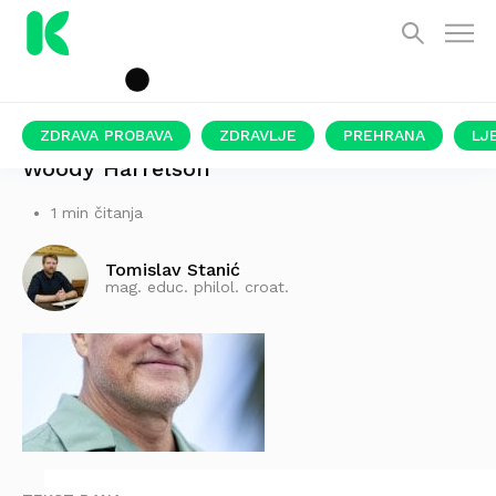
ZDRAVA PROBAVA
ZDRAVLJE
PREHRANA
LJ
Woody Harrelson
1 min čitanja
Tomislav Stanić
mag. educ. philol. croat.