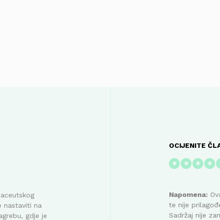
OCIJENITE ČL
★
★
★
★
Napomena:
Ova
maceutskog
te nije prilag
 nastaviti na
Sadržaj nije za
agrebu, gdje je