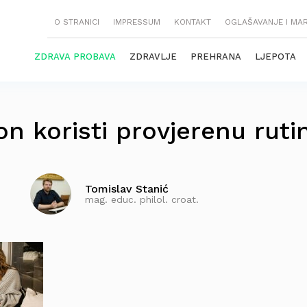
O STRANICI
IMPRESSUM
KONTAKT
OGLAŠAVANJE I MA
ZDRAVA PROBAVA
ZDRAVLJE
PREHRANA
LJEPOTA
on koristi provjerenu ruti
Tomislav Stanić
mag. educ. philol. croat.