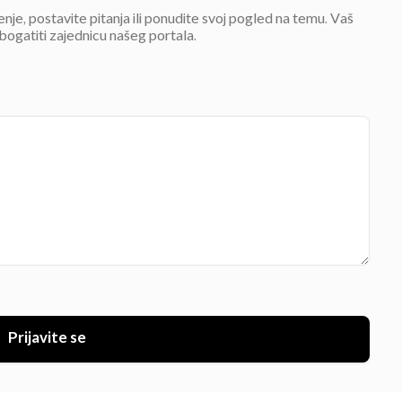
jenje, postavite pitanja ili ponudite svoj pogled na temu. Vaš
bogatiti zajednicu našeg portala.
Prijavite se