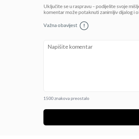
Uključite se u raspravu – podijelite svoje mišl
komentar može potaknuti zanimljiv dijalog i o
Važna obavijest
!
1500 znakova preostalo