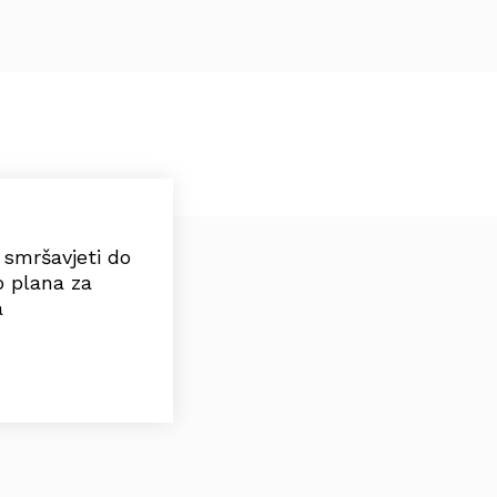
e smršavjeti do
o plana za
a