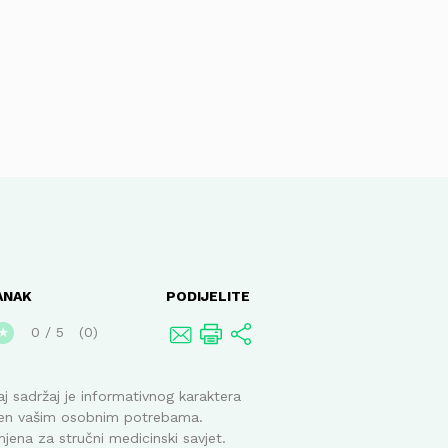
ANAK
PODIJELITE
0
/
5
0
★
j sadržaj je informativnog karaktera
ođen vašim osobnim potrebama.
mjena za stručni medicinski savjet.