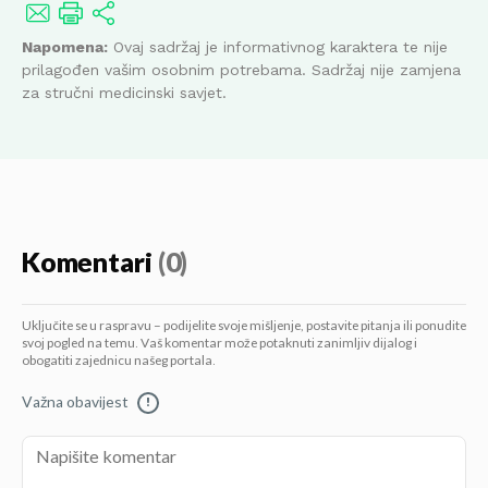
Napomena:
Ovaj sadržaj je informativnog karaktera te nije
prilagođen vašim osobnim potrebama. Sadržaj nije zamjena
za stručni medicinski savjet.
Komentari
(0)
Uključite se u raspravu – podijelite svoje mišljenje, postavite pitanja ili ponudite
svoj pogled na temu. Vaš komentar može potaknuti zanimljiv dijalog i
obogatiti zajednicu našeg portala.
Važna obavijest
!