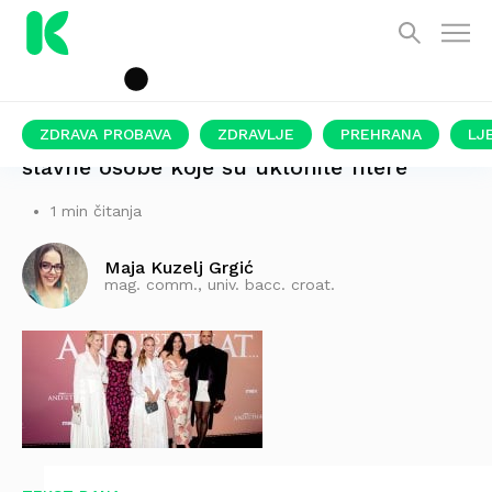
ZDRAVA PROBAVA
ZDRAVLJE
PREHRANA
LJ
slavne osobe koje su uklonile filere
1 min čitanja
Maja Kuzelj Grgić
mag. comm., univ. bacc. croat.