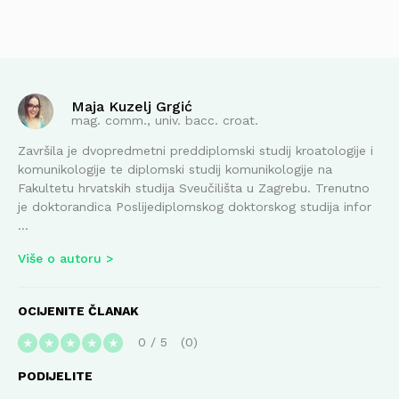
Maja Kuzelj Grgić
mag. comm., univ. bacc. croat.
Završila je dvopredmetni preddiplomski studij kroatologije i
komunikologije te diplomski studij komunikologije na
Fakultetu hrvatskih studija Sveučilišta u Zagrebu. Trenutno
je doktorandica Poslijediplomskog doktorskog studija infor
...
Više o autoru
OCIJENITE ČLANAK
0
/
5
0
★
★
★
★
★
PODIJELITE