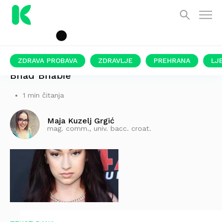
ZDRAVA PROBAVA
ZDRAVLJE
PREHRANA
LJ
Bhad Bhabie
1 min čitanja
Maja Kuzelj Grgić
mag. comm., univ. bacc. croat.