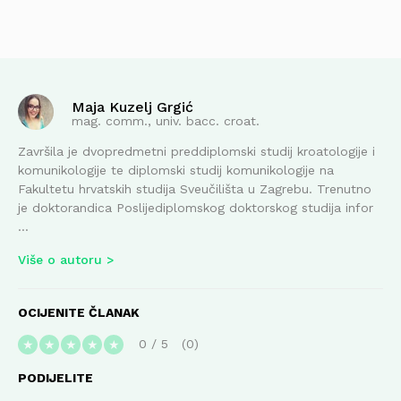
Maja Kuzelj Grgić
mag. comm., univ. bacc. croat.
Završila je dvopredmetni preddiplomski studij kroatologije i
komunikologije te diplomski studij komunikologije na
Fakultetu hrvatskih studija Sveučilišta u Zagrebu. Trenutno
je doktorandica Poslijediplomskog doktorskog studija infor
...
Više o autoru
OCIJENITE ČLANAK
0
/
5
0
★
★
★
★
★
PODIJELITE