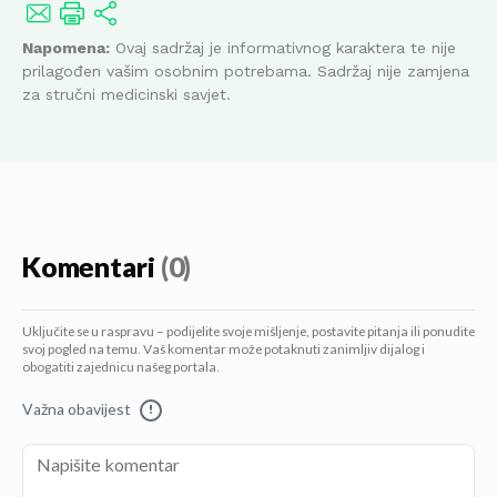
Napomena:
Ovaj sadržaj je informativnog karaktera te nije
prilagođen vašim osobnim potrebama. Sadržaj nije zamjena
za stručni medicinski savjet.
Komentari
(0)
Uključite se u raspravu – podijelite svoje mišljenje, postavite pitanja ili ponudite
svoj pogled na temu. Vaš komentar može potaknuti zanimljiv dijalog i
obogatiti zajednicu našeg portala.
Važna obavijest
!