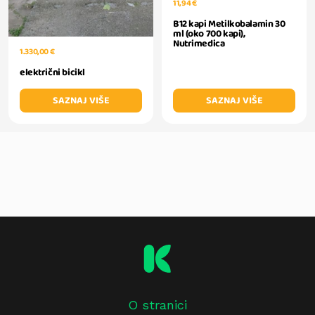
11,94 €
B12 kapi Metilkobalamin 30
ml (oko 700 kapi),
Nutrimedica
1.330,00 €
električni bicikl
SAZNAJ VIŠE
SAZNAJ VIŠE
O stranici