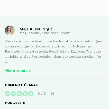
Maja Kuzelj Grgić
mag. comm., univ. bacc. croat.
Završila je dvopredmetni preddiplomski studij kroatologije i
komunikologije te diplomski studij komunikologije na
Fakultetu hrvatskih studija Sveučilišta u Zagrebu. Trenutno
je doktorandica Poslijediplomskog doktorskog studija infor
...
Više o autoru
OCIJENITE ČLANAK
0
/
5
0
★
★
★
★
★
PODIJELITE