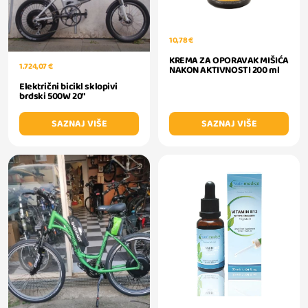
10,78 €
KREMA ZA OPORAVAK MIŠIĆA
1.724,07 €
NAKON AKTIVNOSTI 200 ml
Električni bicikl sklopivi
brdski 500W 20"
SAZNAJ VIŠE
SAZNAJ VIŠE