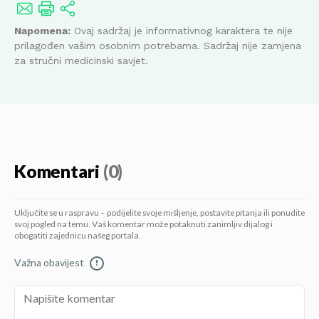
Napomena:
Ovaj sadržaj je informativnog karaktera te nije
prilagođen vašim osobnim potrebama. Sadržaj nije zamjena
za stručni medicinski savjet.
Komentari
(0)
Uključite se u raspravu – podijelite svoje mišljenje, postavite pitanja ili ponudite
svoj pogled na temu. Vaš komentar može potaknuti zanimljiv dijalog i
obogatiti zajednicu našeg portala.
Važna obavijest
!