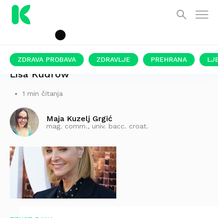
ZDRAVA PROBAVA
ZDRAVLJE
PREHRANA
LJ
Lisa Kudrow
1 min čitanja
Maja Kuzelj Grgić
mag. comm., univ. bacc. croat.