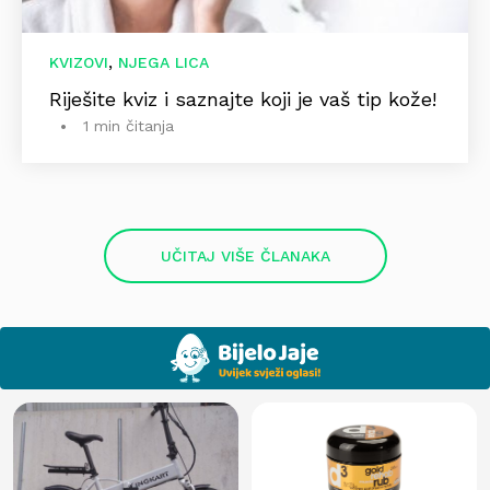
,
KVIZOVI
NJEGA LICA
Riješite kviz i saznajte koji je vaš tip kože!
1 min čitanja
UČITAJ VIŠE ČLANAKA