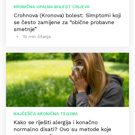
KRONIČNA UPALNA BOLEST CRIJEVA
Crohnova (Kronova) bolest: Simptomi koji
se često zamijene za “obične probavne
smetnje”
10 min čitanja
NAJČEŠĆA KRONIČNA TEGOBA
Kako se riješiti alergija i konačno
normalno disati? Ovo su metode koje