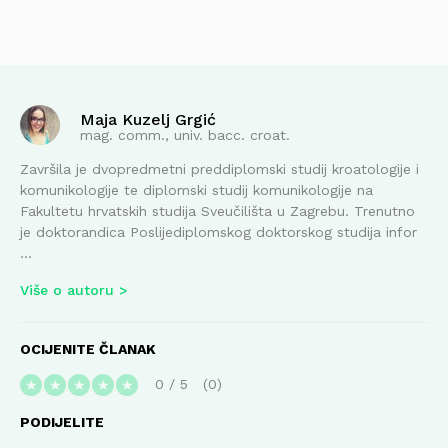
Maja Kuzelj Grgić
mag. comm., univ. bacc. croat.
Završila je dvopredmetni preddiplomski studij kroatologije i
komunikologije te diplomski studij komunikologije na
Fakultetu hrvatskih studija Sveučilišta u Zagrebu. Trenutno
je doktorandica Poslijediplomskog doktorskog studija infor
...
Više o autoru
OCIJENITE ČLANAK
0
/
5
0
★
★
★
★
★
PODIJELITE