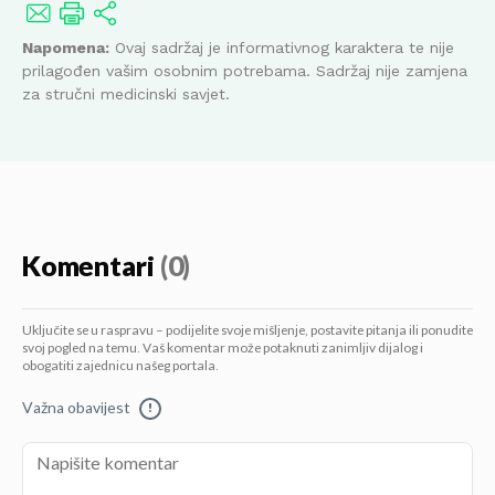
Napomena:
Ovaj sadržaj je informativnog karaktera te nije
prilagođen vašim osobnim potrebama. Sadržaj nije zamjena
za stručni medicinski savjet.
Komentari
(0)
Uključite se u raspravu – podijelite svoje mišljenje, postavite pitanja ili ponudite
svoj pogled na temu. Vaš komentar može potaknuti zanimljiv dijalog i
obogatiti zajednicu našeg portala.
Važna obavijest
!