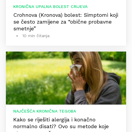
KRONIČNA UPALNA BOLEST CRIJEVA
Crohnova (Kronova) bolest: Simptomi koji
se često zamijene za “obične probavne
smetnje”
10 min čitanja
NAJČEŠĆA KRONIČNA TEGOBA
Kako se riješiti alergija i konačno
normalno disati? Ovo su metode koje