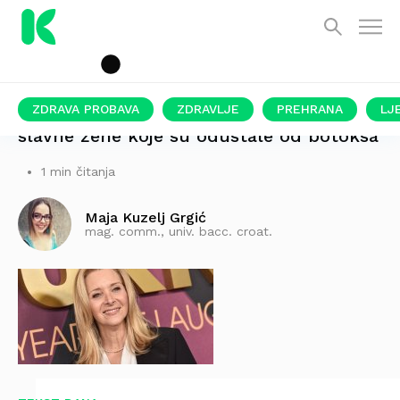
ZDRAVA PROBAVA
ZDRAVLJE
PREHRANA
LJ
slavne žene koje su odustale od botoksa
1 min čitanja
Maja Kuzelj Grgić
mag. comm., univ. bacc. croat.