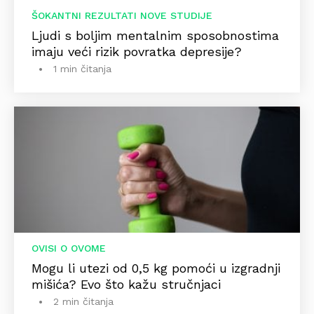
ŠOKANTNI REZULTATI NOVE STUDIJE
Ljudi s boljim mentalnim sposobnostima
imaju veći rizik povratka depresije?
1 min čitanja
OVISI O OVOME
Mogu li utezi od 0,5 kg pomoći u izgradnji
mišića? Evo što kažu stručnjaci
2 min čitanja