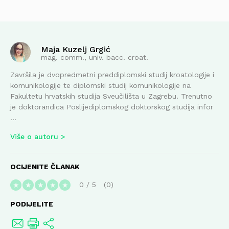
Maja Kuzelj Grgić
mag. comm., univ. bacc. croat.
Završila je dvopredmetni preddiplomski studij kroatologije i
komunikologije te diplomski studij komunikologije na
Fakultetu hrvatskih studija Sveučilišta u Zagrebu. Trenutno
je doktorandica Poslijediplomskog doktorskog studija infor
...
Više o autoru
OCIJENITE ČLANAK
0
/
5
0
★
★
★
★
★
PODIJELITE