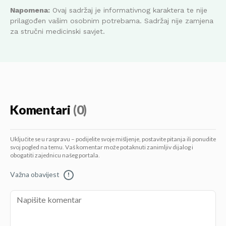
Napomena:
Ovaj sadržaj je informativnog karaktera te nije
prilagođen vašim osobnim potrebama. Sadržaj nije zamjena
za stručni medicinski savjet.
Komentari
(0)
Uključite se u raspravu – podijelite svoje mišljenje, postavite pitanja ili ponudite
svoj pogled na temu. Vaš komentar može potaknuti zanimljiv dijalog i
obogatiti zajednicu našeg portala.
Važna obavijest
!