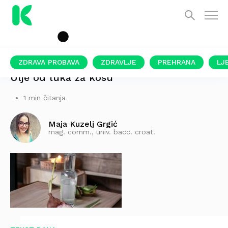
ZDRAVA PROBAVA
ZDRAVLJE
PREHRANA
LJ
Ulje od luka za kosu
1 min čitanja
Maja Kuzelj Grgić
mag. comm., univ. bacc. croat.