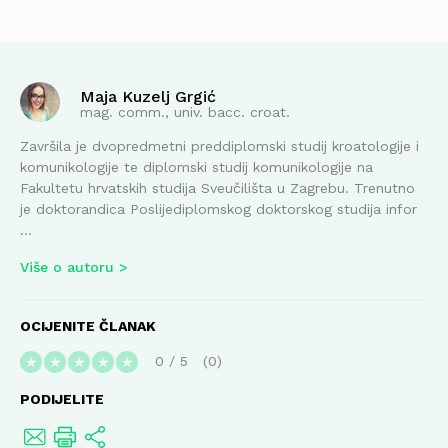
Maja Kuzelj Grgić
mag. comm., univ. bacc. croat.
Završila je dvopredmetni preddiplomski studij kroatologije i
komunikologije te diplomski studij komunikologije na
Fakultetu hrvatskih studija Sveučilišta u Zagrebu. Trenutno
je doktorandica Poslijediplomskog doktorskog studija infor
...
Više o autoru
OCIJENITE ČLANAK
0
/
5
0
★
★
★
★
★
PODIJELITE