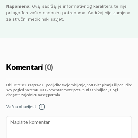
Napomena:
Ovaj sadržaj je informativnog karaktera te nije
prilagođen vašim osobnim potrebama. Sadržaj nije zamjena
za stručni medicinski savjet.
Komentari
(0)
Uključite se u raspravu – podijelite svoje mišljenje, postavite pitanja ili ponudite
svoj pogled na temu. Vaš komentar može potaknuti zanimljiv dijalog i
obogatiti zajednicu našeg portala.
Važna obavijest
!