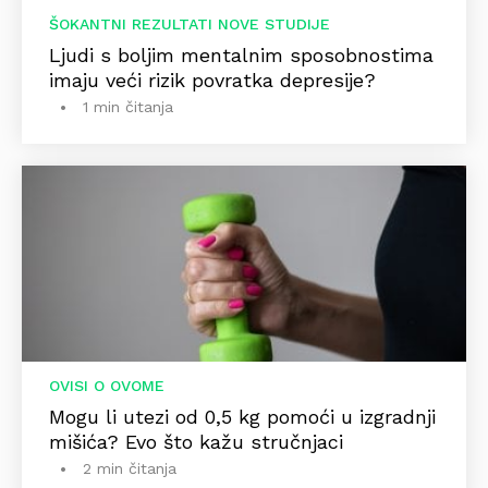
ŠOKANTNI REZULTATI NOVE STUDIJE
Ljudi s boljim mentalnim sposobnostima
imaju veći rizik povratka depresije?
1 min čitanja
OVISI O OVOME
Mogu li utezi od 0,5 kg pomoći u izgradnji
mišića? Evo što kažu stručnjaci
2 min čitanja