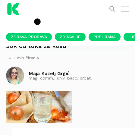
ZDRAVA PROBAVA
ZDRAVLJE
PREHRANA
LJ
Sok od luka za kosu
1 min čitanja
Maja Kuzelj Grgić
mag. comm., univ. bacc. croat.