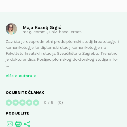
Maja Kuzelj Grgić
mag. comm., univ. bacc. croat.
Završila je dvopredmetni preddiplomski studij kroatologije i
komunikologije te diplomski studij komunikologije na
Fakultetu hrvatskih studija Sveučilišta u Zagrebu. Trenutno
je doktorandica Poslijediplomskog doktorskog studija infor
...
Više o autoru
OCIJENITE ČLANAK
0
/
5
0
★
★
★
★
★
PODIJELITE