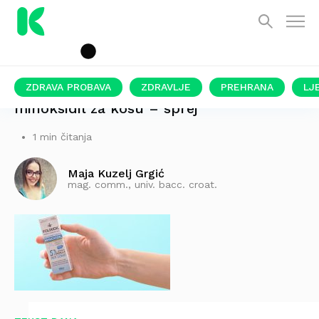
ZDRAVA PROBAVA
ZDRAVLJE
PREHRANA
LJ
minoksidil za kosu – sprej
1 min čitanja
Maja Kuzelj Grgić
mag. comm., univ. bacc. croat.