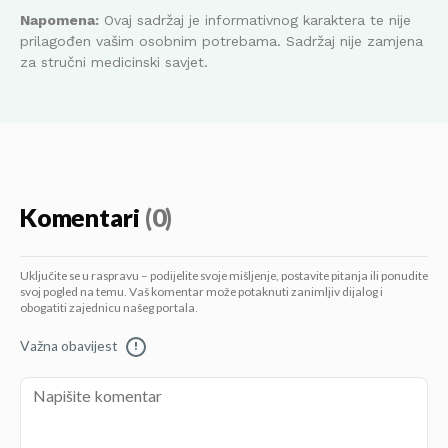
Napomena:
Ovaj sadržaj je informativnog karaktera te nije
prilagođen vašim osobnim potrebama. Sadržaj nije zamjena
za stručni medicinski savjet.
Komentari
(0)
Uključite se u raspravu – podijelite svoje mišljenje, postavite pitanja ili ponudite
svoj pogled na temu. Vaš komentar može potaknuti zanimljiv dijalog i
obogatiti zajednicu našeg portala.
Važna obavijest
!