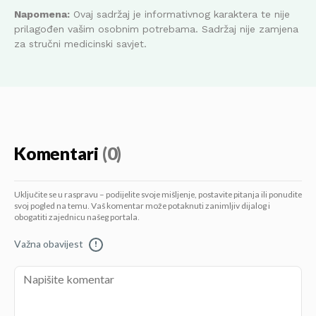
Napomena:
Ovaj sadržaj je informativnog karaktera te nije
prilagođen vašim osobnim potrebama. Sadržaj nije zamjena
za stručni medicinski savjet.
Komentari
(0)
Uključite se u raspravu – podijelite svoje mišljenje, postavite pitanja ili ponudite
svoj pogled na temu. Vaš komentar može potaknuti zanimljiv dijalog i
obogatiti zajednicu našeg portala.
Važna obavijest
!