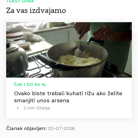
TEKST DANA
Za vas izdvajamo
ČAK I DO 60 %
Ovako biste trebali kuhati rižu ako želite
smanjiti unos arsena
2 min čitanja
Članak objavljen:
02-07-2026