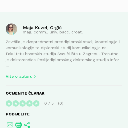
Maja Kuzelj Grgić
mag. comm., univ. bacc. croat.
Završila je dvopredmetni preddiplomski studij kroatologije i
komunikologije te diplomski studij komunikologije na
Fakultetu hrvatskih studija Sveučilišta u Zagrebu. Trenutno
je doktorandica Poslijediplomskog doktorskog studija infor
...
Više o autoru
OCIJENITE ČLANAK
0
/
5
0
★
★
★
★
★
PODIJELITE