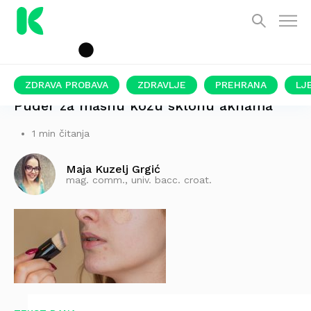
ZDRAVA PROBAVA
ZDRAVLJE
PREHRANA
LJ
Puder za masnu kožu sklonu aknama
1 min čitanja
Maja Kuzelj Grgić
mag. comm., univ. bacc. croat.