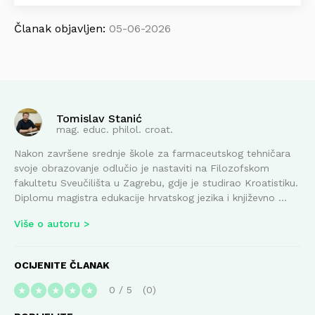
Članak objavljen:
05-06-2026
Tomislav Stanić
mag. educ. philol. croat.
Nakon završene srednje škole za farmaceutskog tehničara
svoje obrazovanje odlučio je nastaviti na Filozofskom
fakultetu Sveučilišta u Zagrebu, gdje je studirao Kroatistiku.
Diplomu magistra edukacije hrvatskog jezika i književno ...
Više o autoru
OCIJENITE ČLANAK
0
/
5
0
★
★
★
★
★