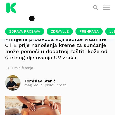
ZDRAVA PROBAVA
ZDRAVLJE
PREHRANA
LJ
Primjena proizvoda koji sadrže vitamine
C i E prije nanošenja kreme za sunčanje
može pomoći u dodatnoj zaštiti kože od
štetnog djelovanja UV zraka
1 min čitanja
Tomislav Stanić
mag. educ. philol. croat.