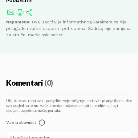
PODIJELITE
Napomena:
Ovaj sadržaj je informativnog karaktera te nije
prilagođen vašim osobnim potrebama. Sadržaj nije zamjena
za stručni medicinski savjet.
Komentari
(0)
Uključite se u raspravu – podijelite svoje mišljenje, postavite pitanja ili ponudite
svoj pogled na temu. Vaš komentar može potaknuti zanimljiv dijalog i
obogatiti zajednicu našeg portala.
Važna obavijest
!