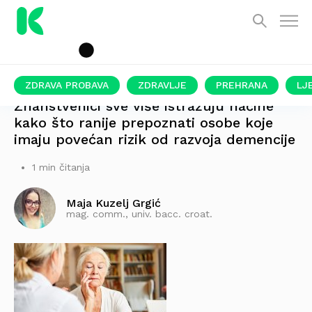
ZDRAVA PROBAVA
ZDRAVLJE
PREHRANA
LJ
Znanstvenici sve više istražuju načine
kako što ranije prepoznati osobe koje
imaju povećan rizik od razvoja demencije
1 min čitanja
Maja Kuzelj Grgić
mag. comm., univ. bacc. croat.