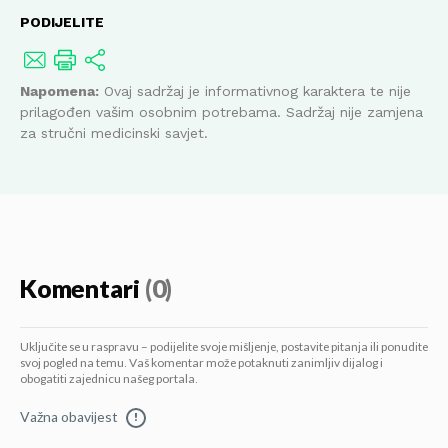
PODIJELITE
Napomena:
Ovaj sadržaj je informativnog karaktera te nije
prilagođen vašim osobnim potrebama. Sadržaj nije zamjena
za stručni medicinski savjet.
Komentari
(0)
Uključite se u raspravu – podijelite svoje mišljenje, postavite pitanja ili ponudite
svoj pogled na temu. Vaš komentar može potaknuti zanimljiv dijalog i
obogatiti zajednicu našeg portala.
Važna obavijest
!