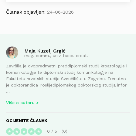
Članak objavljen:
24-06-2026
Maja Kuzelj Grgić
mag. comm., univ. bacc. croat.
Završila je dvopredmetni preddiplomski studij kroatologije i
komunikologije te diplomski studij komunikologije na
Fakultetu hrvatskih studija Sveučilišta u Zagrebu. Trenutno
je doktorandica Poslijediplomskog doktorskog studija infor
...
Više o autoru
OCIJENITE ČLANAK
0
/
5
0
★
★
★
★
★