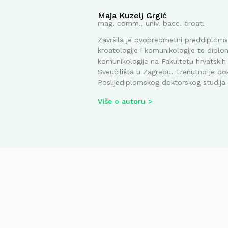
Maja Kuzelj Grgić
mag. comm., univ. bacc. croat.
Završila je dvopredmetni preddiplomsk
kroatologije i komunikologije te diplom
komunikologije na Fakultetu hrvatskih 
Sveučilišta u Zagrebu. Trenutno je do
Poslijediplomskog doktorskog studija i
Više o autoru