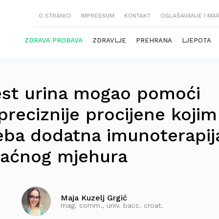
O STRANICI
IMPRESSUM
KONTAKT
OGLAŠAVANJE I MA
ZDRAVA PROBAVA
ZDRAVLJE
PREHRANA
LJEPOTA
est urina mogao pomoći
 preciznije procijene kojim
reba dodatna imunoterapij
raćnog mjehura
Maja Kuzelj Grgić
mag. comm., univ. bacc. croat.