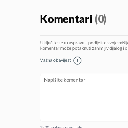
Komentari
(0)
Uključite se u raspravu – podijelite svoje mišl
komentar može potaknuti zanimljiv dijalog i o
Važna obavijest
!
1500 znakova preostalo