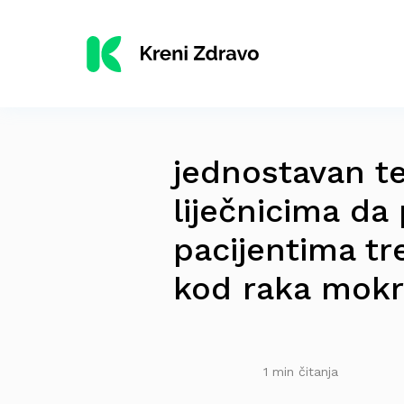
jednostavan t
liječnicima da
pacijentima t
kod raka mok
1 min čitanja