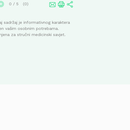
0
/
5
0
★
j sadržaj je informativnog karaktera
ođen vašim osobnim potrebama.
mjena za stručni medicinski savjet.