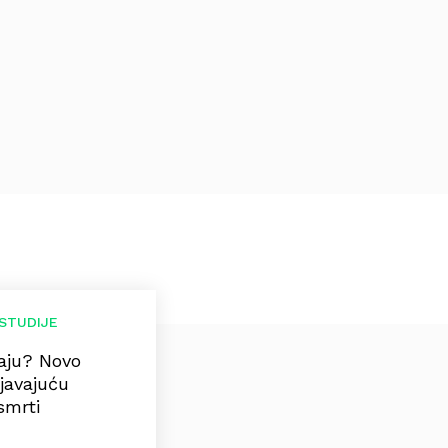
STUDIJE
maju? Novo
njavajuću
smrti