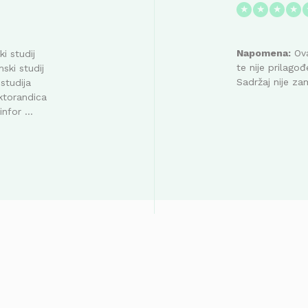
★
★
★
★
Napomena:
Ova
i studij
te nije prilag
ski studij
Sadržaj nije za
studija
ktorandica
nfor ...