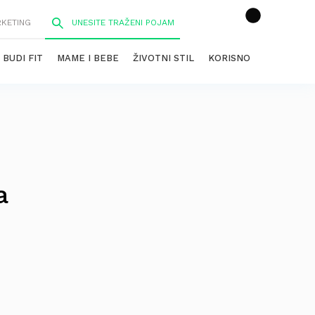
RKETING
BUDI FIT
MAME I BEBE
ŽIVOTNI STIL
KORISNO
a