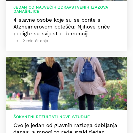
JEDAN OD NAJVEĆIH ZDRAVSTVENIH IZAZOVA
DANAŠNJICE
4 slavne osobe koje su se borile s
Alzheimerovom bolešću: Njihove priče
podigle su svijest o demenciji
2 min čitanja
ŠOKANTNI REZULTATI NOVE STUDIJE
Ovo je jedan od glavnih razloga debljanja
danas, a mnogi to rade svaki tjedan