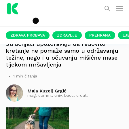
ZDRAVA PROBAVA
ZDRAVLJE
PREHRANA
LJ
Stručnjaci upozoravaju da redovito
kretanje ne pomaže samo u održavanju
težine, nego i u očuvanju mišićne mase
tijekom mršavljenja
1 min čitanja
Maja Kuzelj Grgić
mag. comm., univ. bacc. croat.