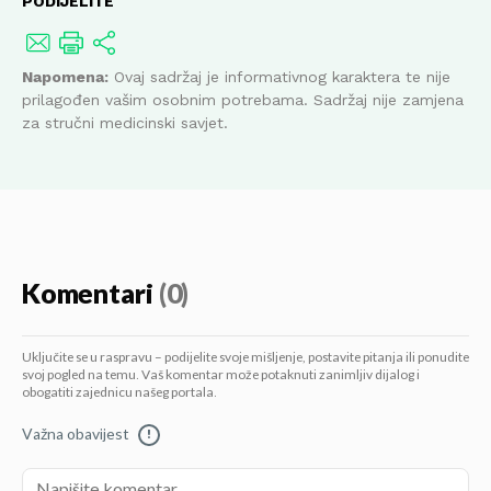
PODIJELITE
Napomena:
Ovaj sadržaj je informativnog karaktera te nije
prilagođen vašim osobnim potrebama. Sadržaj nije zamjena
za stručni medicinski savjet.
Komentari
(0)
Uključite se u raspravu – podijelite svoje mišljenje, postavite pitanja ili ponudite
svoj pogled na temu. Vaš komentar može potaknuti zanimljiv dijalog i
obogatiti zajednicu našeg portala.
Važna obavijest
!