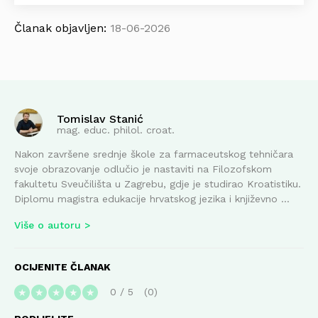
Članak objavljen:
18-06-2026
Tomislav Stanić
mag. educ. philol. croat.
Nakon završene srednje škole za farmaceutskog tehničara
svoje obrazovanje odlučio je nastaviti na Filozofskom
fakultetu Sveučilišta u Zagrebu, gdje je studirao Kroatistiku.
Diplomu magistra edukacije hrvatskog jezika i književno ...
Više o autoru
OCIJENITE ČLANAK
0
/
5
0
★
★
★
★
★