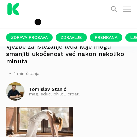
ZDRAVA PROBAVA
ZDRAVLJE
PREHRANA
LJ
Vježbe za istezanje leđa koje mogu
smanjiti ukočenost već nakon nekoliko
minuta
1 min čitanja
Tomislav Stanić
mag. educ. philol. croat.