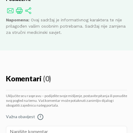
Napomena:
Ovaj sadržaj je informativnog karaktera te nije
prilagođen vašim osobnim potrebama. Sadržaj nije zamjena
za stručni medicinski savjet.
Komentari
(0)
Uključite se u raspravu – podijelite svoje mišljenje, postavite pitanja ili ponudite
svoj pogled na temu. Vaš komentar može potaknuti zanimljiv dijalog i
obogatiti zajednicu našeg portala.
Važna obavijest
!