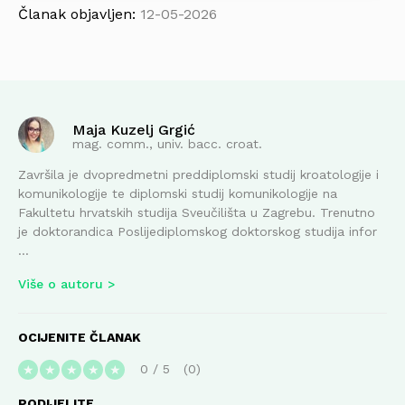
Članak objavljen:
12-05-2026
Maja Kuzelj Grgić
mag. comm., univ. bacc. croat.
Završila je dvopredmetni preddiplomski studij kroatologije i
komunikologije te diplomski studij komunikologije na
Fakultetu hrvatskih studija Sveučilišta u Zagrebu. Trenutno
je doktorandica Poslijediplomskog doktorskog studija infor
...
Više o autoru
OCIJENITE ČLANAK
0
/
5
0
★
★
★
★
★
PODIJELITE