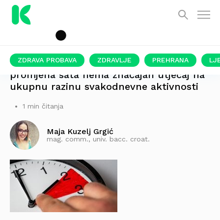
ZDRAVA PROBAVA
ZDRAVLJE
PREHRANA
LJ
promjena sata nema značajan utjecaj na
ukupnu razinu svakodnevne aktivnosti
1 min čitanja
Maja Kuzelj Grgić
mag. comm., univ. bacc. croat.