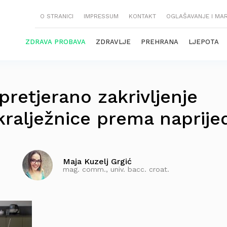
O STRANICI
IMPRESSUM
KONTAKT
OGLAŠAVANJE I MA
ZDRAVA PROBAVA
ZDRAVLJE
PREHRANA
LJEPOTA
pretjerano zakrivljenje
 kralježnice prema naprije
Maja Kuzelj Grgić
mag. comm., univ. bacc. croat.