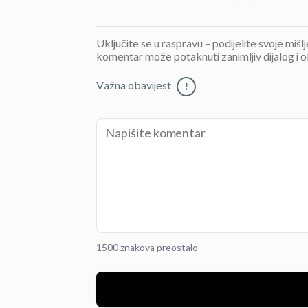
Uključite se u raspravu – podijelite svoje mišl
komentar može potaknuti zanimljiv dijalog i o
Važna obavijest
!
1500 znakova preostalo