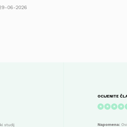
29-06-2026
OCIJENITE ČL
★
★
★
★
Napomena:
Ova
i studij