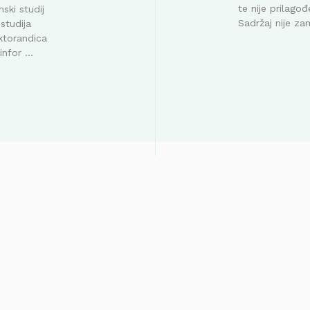
te nije prilag
ski studij
Sadržaj nije za
studija
ktorandica
nfor ...