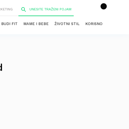
RKETING
BUDI FIT
MAME I BEBE
ŽIVOTNI STIL
KORISNO
d