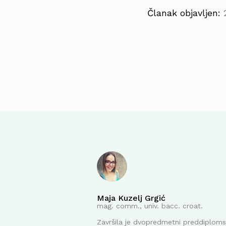
Članak objavljen:
Maja Kuzelj Grgić
mag. comm., univ. bacc. croat.
Završila je dvopredmetni preddiplomsk