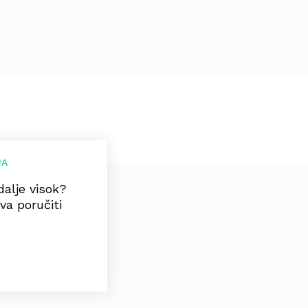
JA
 dalje visok?
va poručiti