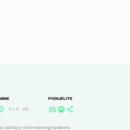
ANAK
PODIJELITE
0
/
5
0
★
j sadržaj je informativnog karaktera