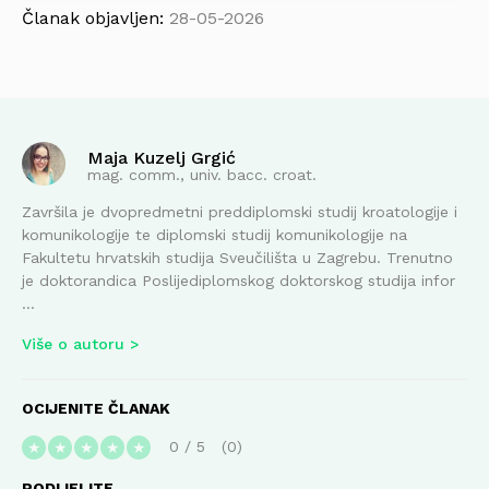
Članak objavljen:
28-05-2026
Maja Kuzelj Grgić
mag. comm., univ. bacc. croat.
Završila je dvopredmetni preddiplomski studij kroatologije i
komunikologije te diplomski studij komunikologije na
Fakultetu hrvatskih studija Sveučilišta u Zagrebu. Trenutno
je doktorandica Poslijediplomskog doktorskog studija infor
...
Više o autoru
OCIJENITE ČLANAK
0
/
5
0
★
★
★
★
★
PODIJELITE