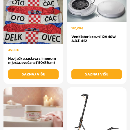
120,00 €
Ventilator krovni 12V 40W
A.D.T. 452
45,00 €
Navijačka zastava s imenom
mjesta, svečana (150x75cm)
SAZNAJ VIŠE
SAZNAJ VIŠE