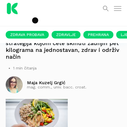
ZDRAVA PROBAVA
ZDRAVLJE
PREHRANA
LJ
strategija kojom ćete skinuti zadnjih pet
kilograma na jednostavan, zdrav i održiv
način
1 min čitanja
Maja Kuzelj Grgić
mag. comm., univ. bacc. croat.