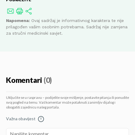
Napomena:
Ovaj sadržaj je informativnog karaktera te nije
prilagođen vašim osobnim potrebama. Sadržaj nije zamjena
za stručni medicinski savjet.
Komentari
(0)
Uključite se u raspravu – podijelite svoje mišljenje, postavite pitanja ili ponudite
svoj pogled na temu. Vaš komentar može potaknuti zanimljiv dijalog i
obogatiti zajednicu našeg portala.
Važna obavijest
!