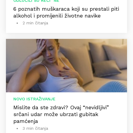
ODLUČILI SU REĆI "NE"
6 poznatih muškaraca koji su prestali piti
alkohol i promijenili životne navike
2 min čitanja
NOVO ISTRAŽIVANJE
Mislite da ste zdravi? Ovaj “nevidljivi”
srčani udar može ubrzati gubitak
pamćenja
3 min čitanja