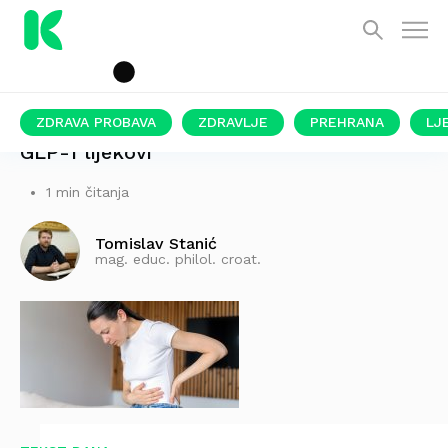
ZDRAVA PROBAVA
ZDRAVLJE
PREHRANA
LJ
GLP-1 lijekovi
1 min čitanja
Tomislav Stanić
mag. educ. philol. croat.