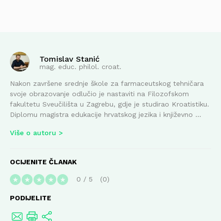
Tomislav Stanić
mag. educ. philol. croat.
Nakon završene srednje škole za farmaceutskog tehničara
svoje obrazovanje odlučio je nastaviti na Filozofskom
fakultetu Sveučilišta u Zagrebu, gdje je studirao Kroatistiku.
Diplomu magistra edukacije hrvatskog jezika i književno ...
Više o autoru
OCIJENITE ČLANAK
0
/
5
0
★
★
★
★
★
PODIJELITE