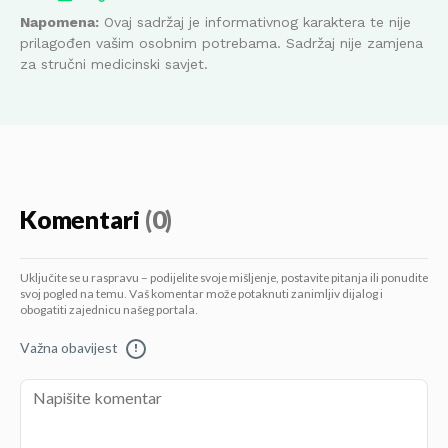
Napomena:
Ovaj sadržaj je informativnog karaktera te nije
prilagođen vašim osobnim potrebama. Sadržaj nije zamjena
za stručni medicinski savjet.
Komentari
(0)
Uključite se u raspravu – podijelite svoje mišljenje, postavite pitanja ili ponudite
svoj pogled na temu. Vaš komentar može potaknuti zanimljiv dijalog i
obogatiti zajednicu našeg portala.
Važna obavijest
!