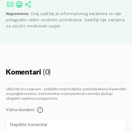
Napomena:
Ovaj sadržaj je informativnog karaktera te nije
prilagođen vašim osobnim potrebama. Sadržaj nije zamjena
za stručni medicinski savjet.
Komentari
(0)
Uključite se u raspravu – podijelite svoje mišljenje, postavite pitanja ili ponudite
svoj pogled na temu. Vaš komentar može potaknuti zanimljiv dijalog i
obogatiti zajednicu našeg portala.
Važna obavijest
!