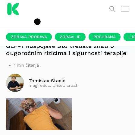
ZDRAVA PROBAVA
ZDRAVLJE
PREHRANA
LJ
GLP-1 nuspojave Što trebate znati o
dugoročnim rizicima i sigurnosti terapije
1 min čitanja
Tomislav Stanić
mag. educ. philol. croat.