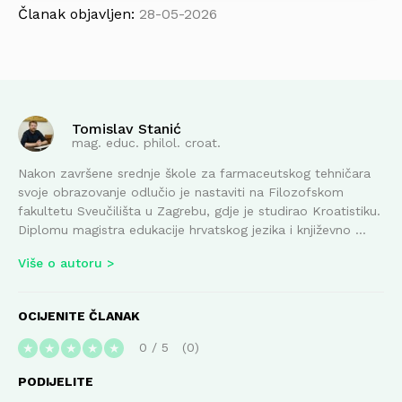
Članak objavljen:
28-05-2026
Tomislav Stanić
mag. educ. philol. croat.
Nakon završene srednje škole za farmaceutskog tehničara
svoje obrazovanje odlučio je nastaviti na Filozofskom
fakultetu Sveučilišta u Zagrebu, gdje je studirao Kroatistiku.
Diplomu magistra edukacije hrvatskog jezika i književno ...
Više o autoru
OCIJENITE ČLANAK
0
/
5
0
★
★
★
★
★
PODIJELITE