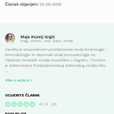
Članak objavljen:
23-06-2026
Maja Kuzelj Grgić
mag. comm., univ. bacc. croat.
Završila je dvopredmetni preddiplomski studij kroatologije i
komunikologije te diplomski studij komunikologije na
Fakultetu hrvatskih studija Sveučilišta u Zagrebu. Trenutno
je doktorandica Poslijediplomskog doktorskog studija infor
...
Više o autoru
OCIJENITE ČLANAK
0
/
5
0
★
★
★
★
★
PODIJELITE