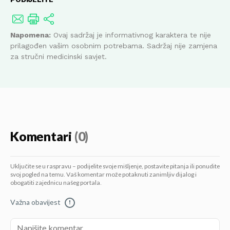
Napomena:
Ovaj sadržaj je informativnog karaktera te nije
prilagođen vašim osobnim potrebama. Sadržaj nije zamjena
za stručni medicinski savjet.
Komentari
(0)
Uključite se u raspravu – podijelite svoje mišljenje, postavite pitanja ili ponudite
svoj pogled na temu. Vaš komentar može potaknuti zanimljiv dijalog i
obogatiti zajednicu našeg portala.
Važna obavijest
!