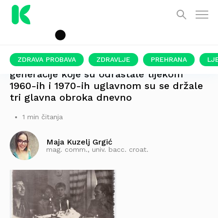
ZDRAVA PROBAVA
ZDRAVLJE
PREHRANA
LJ
generacije koje su odrastale tijekom
1960-ih i 1970-ih uglavnom su se držale
tri glavna obroka dnevno
1 min čitanja
Maja Kuzelj Grgić
mag. comm., univ. bacc. croat.