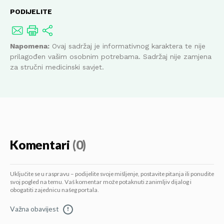
PODIJELITE
Napomena:
Ovaj sadržaj je informativnog karaktera te nije
prilagođen vašim osobnim potrebama. Sadržaj nije zamjena
za stručni medicinski savjet.
Komentari
(0)
Uključite se u raspravu – podijelite svoje mišljenje, postavite pitanja ili ponudite
svoj pogled na temu. Vaš komentar može potaknuti zanimljiv dijalog i
obogatiti zajednicu našeg portala.
Važna obavijest
!