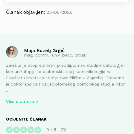
Članak objavljen:
23-06-2026
Maja Kuzelj Grgić
mag. comm., univ. bacc. croat.
Završila je dvopredmetni preddiplomski studij kroatologije i
komunikologije te diplomski studij komunikologije na
Fakultetu hrvatskih studija Sveučilišta u Zagrebu. Trenutno
je doktorandica Poslijediplomskog doktorskog studija infor
...
Više o autoru
OCIJENITE ČLANAK
0
/
5
0
★
★
★
★
★