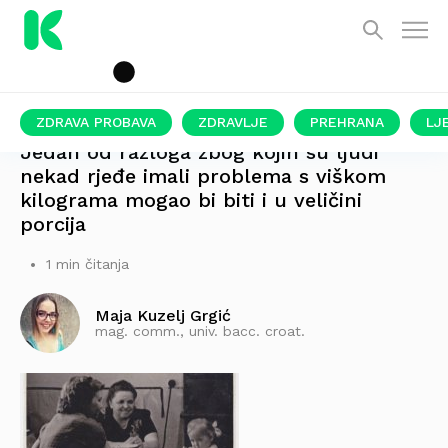
ZDRAVA PROBAVA
ZDRAVLJE
PREHRANA
LJ
Jedan od razloga zbog kojih su ljudi
nekad rjeđe imali problema s viškom
kilograma mogao bi biti i u veličini
porcija
1 min čitanja
Maja Kuzelj Grgić
mag. comm., univ. bacc. croat.